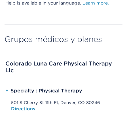
Help is available in your language.
Learn more.
Grupos médicos y planes
Colorado Luna Care Physical Therapy
Llc
+
Specialty : Physical Therapy
501 S Cherry St 11th Fl, Denver, CO 80246
Opens native map application on mobile devices
Directions