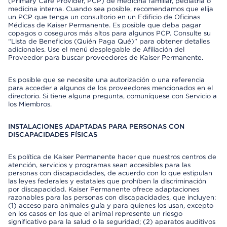
(Primary Care Provider, PCP) de medicina familiar, pediatría o
medicina interna. Cuando sea posible, recomendamos que elija
un PCP que tenga un consultorio en un Edificio de Oficinas
Médicas de Kaiser Permanente. Es posible que deba pagar
copagos o coseguros más altos para algunos PCP. Consulte su
“Lista de Beneficios (Quién Paga Qué)” para obtener detalles
adicionales. Use el menú desplegable de Afiliación del
Proveedor para buscar proveedores de Kaiser Permanente.
Es posible que se necesite una autorización o una referencia
para acceder a algunos de los proveedores mencionados en el
directorio. Si tiene alguna pregunta, comuníquese con Servicio a
los Miembros.
INSTALACIONES ADAPTADAS PARA PERSONAS CON
DISCAPACIDADES FÍSICAS
Es política de Kaiser Permanente hacer que nuestros centros de
atención, servicios y programas sean accesibles para las
personas con discapacidades, de acuerdo con lo que estipulan
las leyes federales y estatales que prohíben la discriminación
por discapacidad. Kaiser Permanente ofrece adaptaciones
razonables para las personas con discapacidades, que incluyen:
(1) acceso para animales guía y para quienes los usan, excepto
en los casos en los que el animal represente un riesgo
significativo para la salud o la seguridad; (2) aparatos auditivos