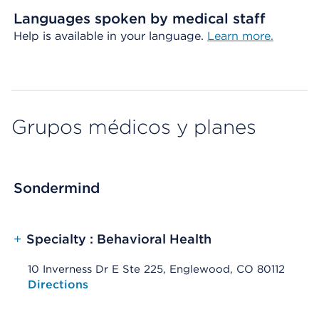
Languages spoken by medical staff
Help is available in your language.
Learn more.
Grupos médicos y planes
Sondermind
+
Specialty : Behavioral Health
10 Inverness Dr E Ste 225, Englewood, CO 80112
Opens native map application on mobile devices
Directions