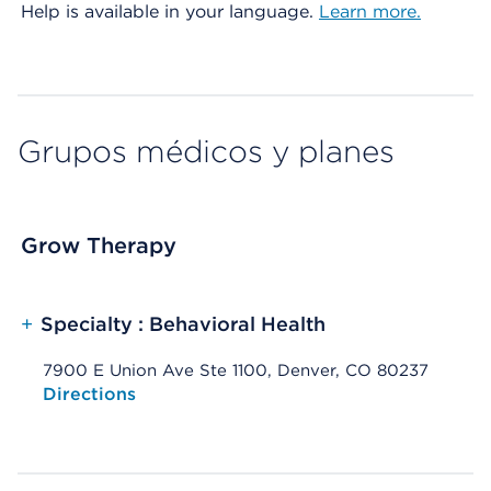
Help is available in your language.
Learn more.
Grupos médicos y planes
Grow Therapy
+
Specialty : Behavioral Health
7900 E Union Ave Ste 1100, Denver, CO 80237
Opens native map application on mobile devices
Directions