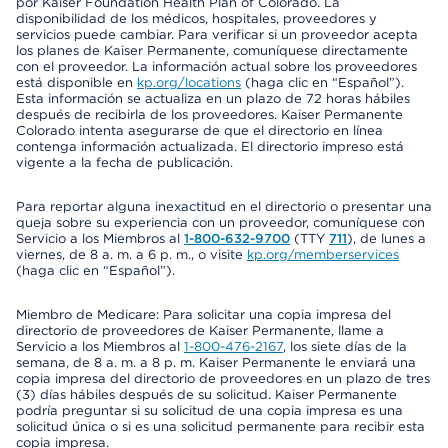
por Kaiser Foundation Health Plan of Colorado. La
disponibilidad de los médicos, hospitales, proveedores y
servicios puede cambiar. Para verificar si un proveedor acepta
los planes de Kaiser Permanente, comuníquese directamente
con el proveedor. La información actual sobre los proveedores
está disponible en
kp.org/locations
(haga clic en “Español”).
Esta información se actualiza en un plazo de 72 horas hábiles
después de recibirla de los proveedores. Kaiser Permanente
Colorado intenta asegurarse de que el directorio en línea
contenga información actualizada. El directorio impreso está
vigente a la fecha de publicación.
Para reportar alguna inexactitud en el directorio o presentar una
queja sobre su experiencia con un proveedor, comuníquese con
Servicio a los Miembros al
1-800-632-9700
(TTY
711
), de lunes a
viernes, de 8 a. m. a 6 p. m., o visite
kp.org/memberservices
(haga clic en “Español”).
Miembro de Medicare: Para solicitar una copia impresa del
directorio de proveedores de Kaiser Permanente, llame a
Servicio a los Miembros al
1-800-476-2167
, los siete días de la
semana, de 8 a. m. a 8 p. m. Kaiser Permanente le enviará una
copia impresa del directorio de proveedores en un plazo de tres
(3) días hábiles después de su solicitud. Kaiser Permanente
podría preguntar si su solicitud de una copia impresa es una
solicitud única o si es una solicitud permanente para recibir esta
copia impresa.