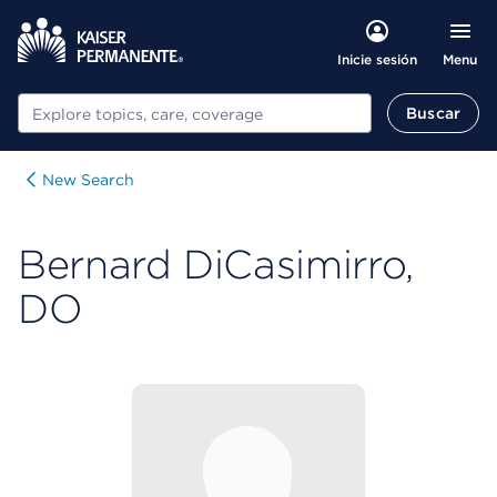
Menu
Inicie sesión
Buscar
Buscar
New Search
Bernard DiCasimirro,
DO