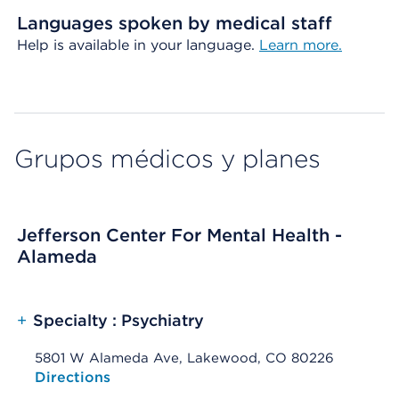
Languages spoken by medical staff
Help is available in your language.
Learn more.
Grupos médicos y planes
Jefferson Center For Mental Health -
Alameda
+
Specialty : Psychiatry
5801 W Alameda Ave, Lakewood, CO 80226
Opens native map application on mobile devices
Directions