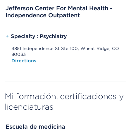
Jefferson Center For Mental Health -
Independence Outpatient
+
Specialty : Psychiatry
4851 Independence St Ste 100, Wheat Ridge, CO
80033
Opens native map application on mobile devices
Directions
Mi formación, certificaciones y
licenciaturas
Escuela de medicina