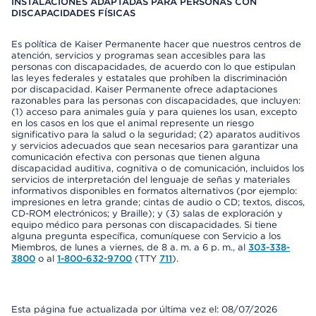
INSTALACIONES ADAPTADAS PARA PERSONAS CON
DISCAPACIDADES FÍSICAS
Es política de Kaiser Permanente hacer que nuestros centros de
atención, servicios y programas sean accesibles para las
personas con discapacidades, de acuerdo con lo que estipulan
las leyes federales y estatales que prohíben la discriminación
por discapacidad. Kaiser Permanente ofrece adaptaciones
razonables para las personas con discapacidades, que incluyen:
(1) acceso para animales guía y para quienes los usan, excepto
en los casos en los que el animal represente un riesgo
significativo para la salud o la seguridad; (2) aparatos auditivos
y servicios adecuados que sean necesarios para garantizar una
comunicación efectiva con personas que tienen alguna
discapacidad auditiva, cognitiva o de comunicación, incluidos los
servicios de interpretación del lenguaje de señas y materiales
informativos disponibles en formatos alternativos (por ejemplo:
impresiones en letra grande; cintas de audio o CD; textos, discos,
CD-ROM electrónicos; y Braille); y (3) salas de exploración y
equipo médico para personas con discapacidades. Si tiene
alguna pregunta específica, comuníquese con Servicio a los
Miembros, de lunes a viernes, de 8 a. m. a 6 p. m., al
303-338-
3800
o al
1-800-632-9700
(TTY
711
).
Esta página fue actualizada por última vez el: 08/07/2026