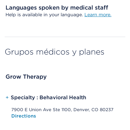
Languages spoken by medical staff
Help is available in your language.
Learn more.
Grupos médicos y planes
Grow Therapy
+
Specialty : Behavioral Health
7900 E Union Ave Ste 1100, Denver, CO 80237
Opens native map application on mobile devices
Directions