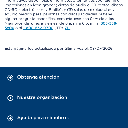
informativos disponibles en formatos alternativos (por ejemplo:
impresiones en letra grande; cintas de audio o CD; textos, discos,
CD-ROM electrónicos; y Braille); y (3) salas de exploración y
equipo médico para personas con discapacidades. Si tiene
alguna pregunta específica, comuníquese con Servicio a los
Miembros, de lunes a viernes, de 8 a. m. a 6 p. m., al
303-338-
3800
o al
1-800-632-9700
(TTY
711
).
Esta página fue actualizada por última vez el: 08/07/2026
Obtenga atención
Nuestra organización
Ayuda para miembros