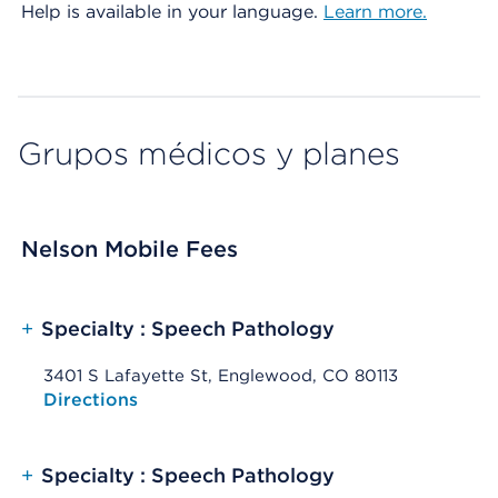
Help is available in your language.
Learn more.
Grupos médicos y planes
Nelson Mobile Fees
+
Specialty : Speech Pathology
3401 S Lafayette St, Englewood, CO 80113
Opens native map application on mobile devices
Directions
+
Specialty : Speech Pathology