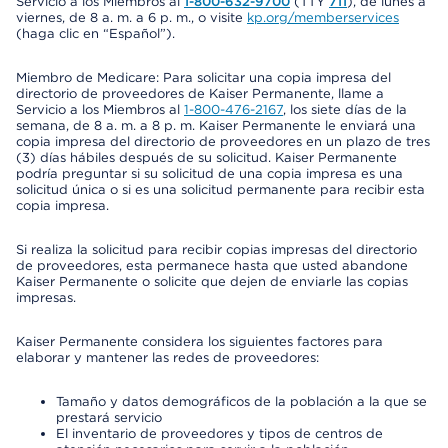
Servicio a los Miembros al
1-800-632-9700
(TTY
711
), de lunes a
viernes, de 8 a. m. a 6 p. m., o visite
kp.org/memberservices
(haga clic en “Español”).
Miembro de Medicare: Para solicitar una copia impresa del
directorio de proveedores de Kaiser Permanente, llame a
Servicio a los Miembros al
1-800-476-2167
, los siete días de la
semana, de 8 a. m. a 8 p. m. Kaiser Permanente le enviará una
copia impresa del directorio de proveedores en un plazo de tres
(3) días hábiles después de su solicitud. Kaiser Permanente
podría preguntar si su solicitud de una copia impresa es una
solicitud única o si es una solicitud permanente para recibir esta
copia impresa.
Si realiza la solicitud para recibir copias impresas del directorio
de proveedores, esta permanece hasta que usted abandone
Kaiser Permanente o solicite que dejen de enviarle las copias
impresas.
Kaiser Permanente considera los siguientes factores para
elaborar y mantener las redes de proveedores:
Tamaño y datos demográficos de la población a la que se
prestará servicio
El inventario de proveedores y tipos de centros de