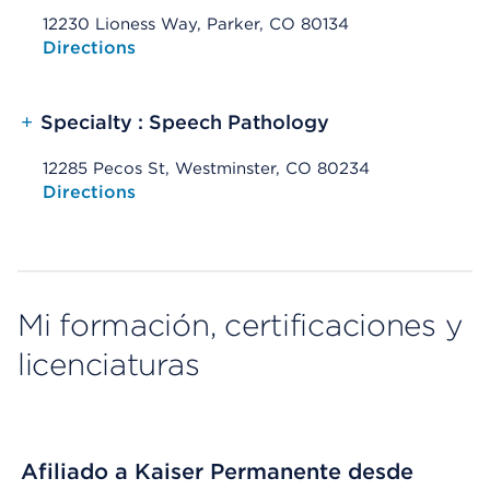
12230 Lioness Way, Parker, CO 80134
Opens native map application on mobile devices
Directions
+
Specialty : Speech Pathology
12285 Pecos St, Westminster, CO 80234
Opens native map application on mobile devices
Directions
Mi formación, certificaciones y
licenciaturas
Afiliado a Kaiser Permanente desde