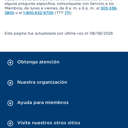
alguna pregunta específica, comuníquese con Servicio a los
Miembros, de lunes a viernes, de 8 a. m. a 6 p. m., al
303-338-
3800
o al
1-800-632-9700
(TTY
711
).
Esta página fue actualizada por última vez el: 08/08/2026
Obtenga atención
Nuestra organización
Ayuda para miembros
Visite nuestros otros sitios