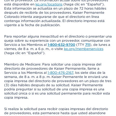
con el proveedor. La información actual sobre los proveedores
está disponible en
kp.org/locations
(haga clic en “Español”).
Esta información se actualiza en un plazo de 72 horas hábiles
después de recibirla de los proveedores. Kaiser Permanente
Colorado intenta asegurarse de que el directorio en línea
contenga información actualizada. El directorio impreso está
vigente a la fecha de publicación.
Para reportar alguna inexactitud en el directorio o presentar una
queja sobre su experiencia con un proveedor, comuníquese con
Servicio a los Miembros al
1-800-632-9700
(TTY
711
), de lunes a
viernes, de 8 a. m. a 6 p. m., o visite
kp.org/memberservices
(haga clic en “Español”).
Miembro de Medicare: Para solicitar una copia impresa del
directorio de proveedores de Kaiser Permanente, llame a
Servicio a los Miembros al
1-800-476-2167
, los siete días de la
semana, de 8 a. m. a 8 p. m. Kaiser Permanente le enviará una
copia impresa del directorio de proveedores en un plazo de tres
(3) días hábiles después de su solicitud. Kaiser Permanente
podría preguntar si su solicitud de una copia impresa es una
solicitud única o si es una solicitud permanente para recibir esta
copia impresa.
Si realiza la solicitud para recibir copias impresas del directorio
de proveedores, esta permanece hasta que usted abandone