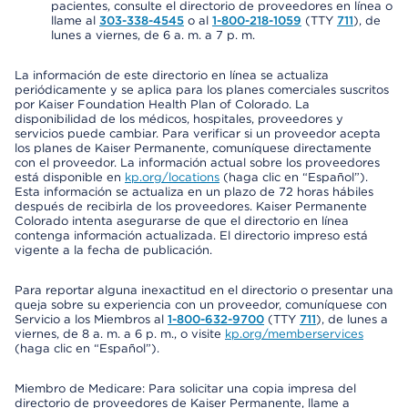
pacientes, consulte el directorio de proveedores en línea o
llame al
303-338-4545
o al
1-800-218-1059
(TTY
711
), de
lunes a viernes, de 6 a. m. a 7 p. m.
La información de este directorio en línea se actualiza
periódicamente y se aplica para los planes comerciales suscritos
por Kaiser Foundation Health Plan of Colorado. La
disponibilidad de los médicos, hospitales, proveedores y
servicios puede cambiar. Para verificar si un proveedor acepta
los planes de Kaiser Permanente, comuníquese directamente
con el proveedor. La información actual sobre los proveedores
está disponible en
kp.org/locations
(haga clic en “Español”).
Esta información se actualiza en un plazo de 72 horas hábiles
después de recibirla de los proveedores. Kaiser Permanente
Colorado intenta asegurarse de que el directorio en línea
contenga información actualizada. El directorio impreso está
vigente a la fecha de publicación.
Para reportar alguna inexactitud en el directorio o presentar una
queja sobre su experiencia con un proveedor, comuníquese con
Servicio a los Miembros al
1-800-632-9700
(TTY
711
), de lunes a
viernes, de 8 a. m. a 6 p. m., o visite
kp.org/memberservices
(haga clic en “Español”).
Miembro de Medicare: Para solicitar una copia impresa del
directorio de proveedores de Kaiser Permanente, llame a