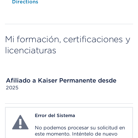
Opens native map application on mobile devices
Directions
Mi formación, certificaciones y
licenciaturas
Afiliado a Kaiser Permanente desde
2025
Error del Sistema
System Error
No podemos procesar su solicitud en
este momento. Inténtelo de nuevo