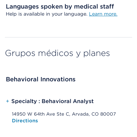
Languages spoken by medical staff
Help is available in your language.
Learn more.
Grupos médicos y planes
Behavioral Innovations
+
Specialty : Behavioral Analyst
14950 W 64th Ave Ste C, Arvada, CO 80007
Opens native map application on mobile devices
Directions