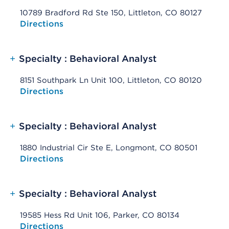
10789 Bradford Rd Ste 150, Littleton, CO 80127
Opens native map application on mobile devices
Directions
+
Specialty : Behavioral Analyst
8151 Southpark Ln Unit 100, Littleton, CO 80120
Opens native map application on mobile devices
Directions
+
Specialty : Behavioral Analyst
1880 Industrial Cir Ste E, Longmont, CO 80501
Opens native map application on mobile devices
Directions
+
Specialty : Behavioral Analyst
19585 Hess Rd Unit 106, Parker, CO 80134
Opens native map application on mobile devices
Directions