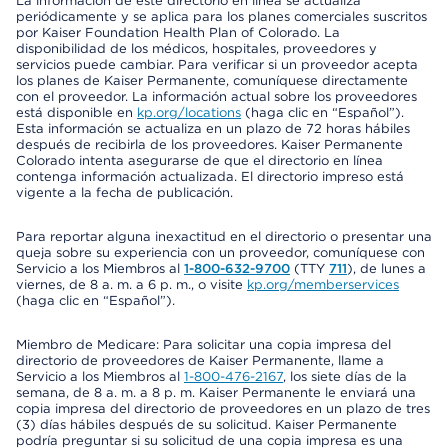
La información de este directorio en línea se actualiza
periódicamente y se aplica para los planes comerciales suscritos
por Kaiser Foundation Health Plan of Colorado. La
disponibilidad de los médicos, hospitales, proveedores y
servicios puede cambiar. Para verificar si un proveedor acepta
los planes de Kaiser Permanente, comuníquese directamente
con el proveedor. La información actual sobre los proveedores
está disponible en
kp.org/locations
(haga clic en “Español”).
Esta información se actualiza en un plazo de 72 horas hábiles
después de recibirla de los proveedores. Kaiser Permanente
Colorado intenta asegurarse de que el directorio en línea
contenga información actualizada. El directorio impreso está
vigente a la fecha de publicación.
Para reportar alguna inexactitud en el directorio o presentar una
queja sobre su experiencia con un proveedor, comuníquese con
Servicio a los Miembros al
1-800-632-9700
(TTY
711
), de lunes a
viernes, de 8 a. m. a 6 p. m., o visite
kp.org/memberservices
(haga clic en “Español”).
Miembro de Medicare: Para solicitar una copia impresa del
directorio de proveedores de Kaiser Permanente, llame a
Servicio a los Miembros al
1-800-476-2167
, los siete días de la
semana, de 8 a. m. a 8 p. m. Kaiser Permanente le enviará una
copia impresa del directorio de proveedores en un plazo de tres
(3) días hábiles después de su solicitud. Kaiser Permanente
podría preguntar si su solicitud de una copia impresa es una