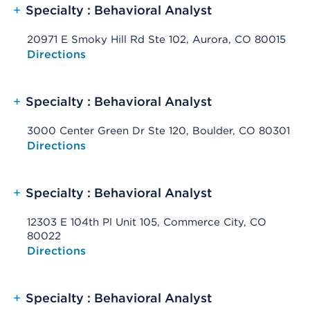
+
Specialty : Behavioral Analyst
20971 E Smoky Hill Rd Ste 102, Aurora, CO 80015
Opens native map application on mobile devices
Directions
+
Specialty : Behavioral Analyst
3000 Center Green Dr Ste 120, Boulder, CO 80301
Opens native map application on mobile devices
Directions
+
Specialty : Behavioral Analyst
12303 E 104th Pl Unit 105, Commerce City, CO
80022
Opens native map application on mobile devices
Directions
+
Specialty : Behavioral Analyst