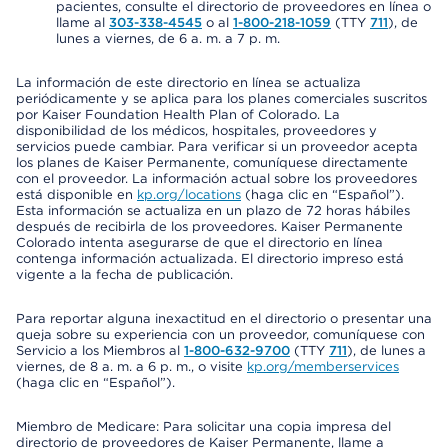
pacientes, consulte el directorio de proveedores en línea o
llame al
303-338-4545
o al
1-800-218-1059
(TTY
711
), de
lunes a viernes, de 6 a. m. a 7 p. m.
La información de este directorio en línea se actualiza
periódicamente y se aplica para los planes comerciales suscritos
por Kaiser Foundation Health Plan of Colorado. La
disponibilidad de los médicos, hospitales, proveedores y
servicios puede cambiar. Para verificar si un proveedor acepta
los planes de Kaiser Permanente, comuníquese directamente
con el proveedor. La información actual sobre los proveedores
está disponible en
kp.org/locations
(haga clic en “Español”).
Esta información se actualiza en un plazo de 72 horas hábiles
después de recibirla de los proveedores. Kaiser Permanente
Colorado intenta asegurarse de que el directorio en línea
contenga información actualizada. El directorio impreso está
vigente a la fecha de publicación.
Para reportar alguna inexactitud en el directorio o presentar una
queja sobre su experiencia con un proveedor, comuníquese con
Servicio a los Miembros al
1-800-632-9700
(TTY
711
), de lunes a
viernes, de 8 a. m. a 6 p. m., o visite
kp.org/memberservices
(haga clic en “Español”).
Miembro de Medicare: Para solicitar una copia impresa del
directorio de proveedores de Kaiser Permanente, llame a