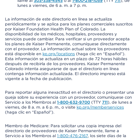
llame al
303-338-4545
o al
1-800-218-1059
(TTY
711
), de
lunes a viernes, de 6 a. m. a 7 p. m.
La información de este directorio en línea se actualiza
periódicamente y se aplica para los planes comerciales suscritos
por Kaiser Foundation Health Plan of Colorado. La
disponibilidad de los médicos, hospitales, proveedores y
servicios puede cambiar. Para verificar si un proveedor acepta
los planes de Kaiser Permanente, comuníquese directamente
con el proveedor. La información actual sobre los proveedores
está disponible en
kp.org/locations
(haga clic en “Español”).
Esta información se actualiza en un plazo de 72 horas hábiles
después de recibirla de los proveedores. Kaiser Permanente
Colorado intenta asegurarse de que el directorio en línea
contenga información actualizada. El directorio impreso está
vigente a la fecha de publicación.
Para reportar alguna inexactitud en el directorio o presentar una
queja sobre su experiencia con un proveedor, comuníquese con
Servicio a los Miembros al
1-800-632-9700
(TTY
711
), de lunes a
viernes, de 8 a. m. a 6 p. m., o visite
kp.org/memberservices
(haga clic en “Español”).
Miembro de Medicare: Para solicitar una copia impresa del
directorio de proveedores de Kaiser Permanente, llame a
Servicio a los Miembros al
1-800-476-2167
, los siete días de la