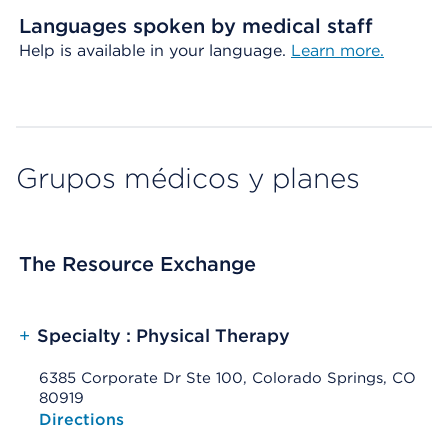
Languages spoken by medical staff
Help is available in your language.
Learn more.
Grupos médicos y planes
The Resource Exchange
+
Specialty : Physical Therapy
6385 Corporate Dr Ste 100, Colorado Springs, CO
80919
Opens native map application on mobile devices
Directions