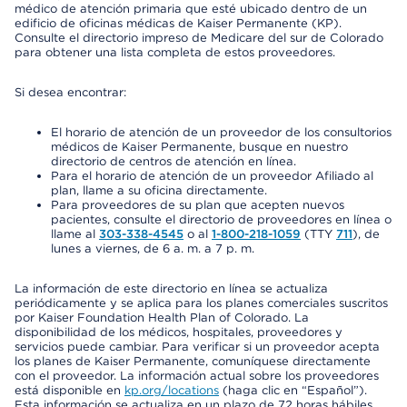
médico de atención primaria que esté ubicado dentro de un
edificio de oficinas médicas de Kaiser Permanente (KP).
Consulte el directorio impreso de Medicare del sur de Colorado
para obtener una lista completa de estos proveedores.
Si desea encontrar:
El horario de atención de un proveedor de los consultorios
médicos de Kaiser Permanente, busque en nuestro
directorio de centros de atención en línea.
Para el horario de atención de un proveedor Afiliado al
plan, llame a su oficina directamente.
Para proveedores de su plan que acepten nuevos
pacientes, consulte el directorio de proveedores en línea o
llame al
303-338-4545
o al
1-800-218-1059
(TTY
711
), de
lunes a viernes, de 6 a. m. a 7 p. m.
La información de este directorio en línea se actualiza
periódicamente y se aplica para los planes comerciales suscritos
por Kaiser Foundation Health Plan of Colorado. La
disponibilidad de los médicos, hospitales, proveedores y
servicios puede cambiar. Para verificar si un proveedor acepta
los planes de Kaiser Permanente, comuníquese directamente
con el proveedor. La información actual sobre los proveedores
está disponible en
kp.org/locations
(haga clic en “Español”).
Esta información se actualiza en un plazo de 72 horas hábiles