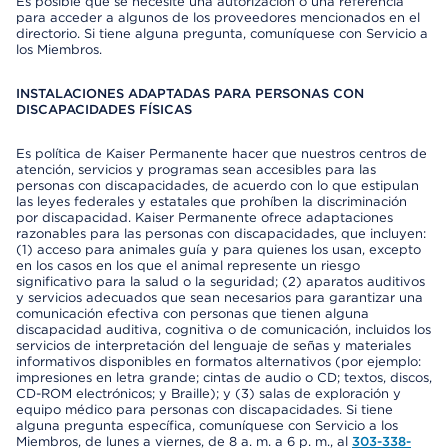
Es posible que se necesite una autorización o una referencia
para acceder a algunos de los proveedores mencionados en el
directorio. Si tiene alguna pregunta, comuníquese con Servicio a
los Miembros.
INSTALACIONES ADAPTADAS PARA PERSONAS CON
DISCAPACIDADES FÍSICAS
Es política de Kaiser Permanente hacer que nuestros centros de
atención, servicios y programas sean accesibles para las
personas con discapacidades, de acuerdo con lo que estipulan
las leyes federales y estatales que prohíben la discriminación
por discapacidad. Kaiser Permanente ofrece adaptaciones
razonables para las personas con discapacidades, que incluyen:
(1) acceso para animales guía y para quienes los usan, excepto
en los casos en los que el animal represente un riesgo
significativo para la salud o la seguridad; (2) aparatos auditivos
y servicios adecuados que sean necesarios para garantizar una
comunicación efectiva con personas que tienen alguna
discapacidad auditiva, cognitiva o de comunicación, incluidos los
servicios de interpretación del lenguaje de señas y materiales
informativos disponibles en formatos alternativos (por ejemplo:
impresiones en letra grande; cintas de audio o CD; textos, discos,
CD-ROM electrónicos; y Braille); y (3) salas de exploración y
equipo médico para personas con discapacidades. Si tiene
alguna pregunta específica, comuníquese con Servicio a los
Miembros, de lunes a viernes, de 8 a. m. a 6 p. m., al
303-338-