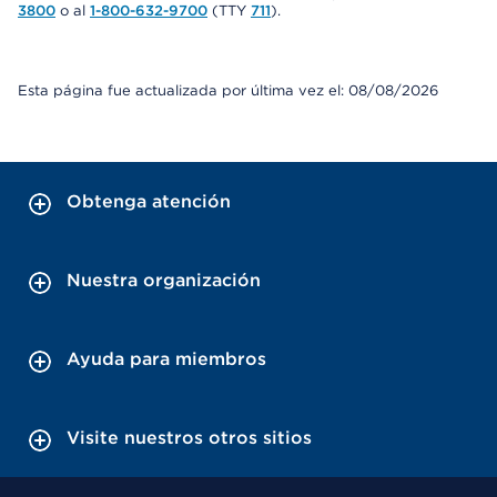
3800
o al
1-800-632-9700
(TTY
711
).
Esta página fue actualizada por última vez el: 08/08/2026
Obtenga atención
Nuestra organización
Ayuda para miembros
Visite nuestros otros sitios