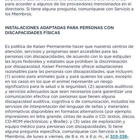
para acceder a algunos de los proveedores mencionados en el
directorio. Si tiene alguna pregunta, comuníquese con Servicio a
los Miembros.
INSTALACIONES ADAPTADAS PARA PERSONAS CON
DISCAPACIDADES FÍSICAS
Es política de Kaiser Permanente hacer que nuestros centros de
atención, servicios y programas sean accesibles para las
personas con discapacidades, de acuerdo con lo que estipulan
las leyes federales y estatales que prohíben la discriminación
por discapacidad. Kaiser Permanente ofrece adaptaciones
razonables para las personas con discapacidades, que incluyen:
(1) acceso para animales guía y para quienes los usan, excepto
en los casos en los que el animal represente un riesgo
significativo para la salud o la seguridad; (2) aparatos auditivos
y servicios adecuados que sean necesarios para garantizar una
comunicación efectiva con personas que tienen alguna
discapacidad auditiva, cognitiva o de comunicación, incluidos los
servicios de interpretación del lenguaje de señas y materiales
informativos disponibles en formatos alternativos (por ejemplo:
impresiones en letra grande; cintas de audio o CD; textos, discos,
CD-ROM electrónicos; y Braille); y (3) salas de exploración y
equipo médico para personas con discapacidades. Si tiene
alguna pregunta específica, comuníquese con Servicio a los
Miembros, de lunes a viernes, de 8 a. m. a 6 p. m., al
303-338-