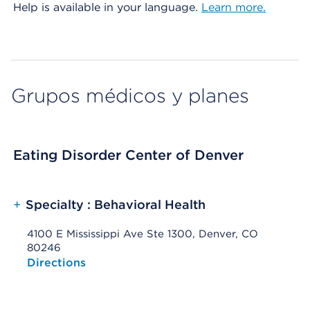
Help is available in your language.
Learn more.
Grupos médicos y planes
Eating Disorder Center of Denver
+
Specialty : Behavioral Health
4100 E Mississippi Ave Ste 1300, Denver, CO
80246
Opens native map application on mobile devices
Directions