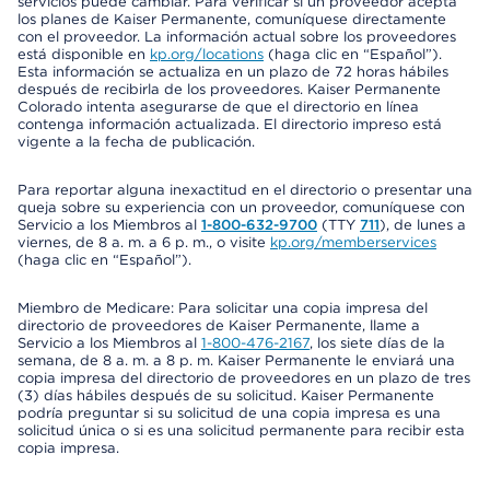
servicios puede cambiar. Para verificar si un proveedor acepta
los planes de Kaiser Permanente, comuníquese directamente
con el proveedor. La información actual sobre los proveedores
está disponible en
kp.org/locations
(haga clic en “Español”).
Esta información se actualiza en un plazo de 72 horas hábiles
después de recibirla de los proveedores. Kaiser Permanente
Colorado intenta asegurarse de que el directorio en línea
contenga información actualizada. El directorio impreso está
vigente a la fecha de publicación.
Para reportar alguna inexactitud en el directorio o presentar una
queja sobre su experiencia con un proveedor, comuníquese con
Servicio a los Miembros al
1-800-632-9700
(TTY
711
), de lunes a
viernes, de 8 a. m. a 6 p. m., o visite
kp.org/memberservices
(haga clic en “Español”).
Miembro de Medicare: Para solicitar una copia impresa del
directorio de proveedores de Kaiser Permanente, llame a
Servicio a los Miembros al
1-800-476-2167
, los siete días de la
semana, de 8 a. m. a 8 p. m. Kaiser Permanente le enviará una
copia impresa del directorio de proveedores en un plazo de tres
(3) días hábiles después de su solicitud. Kaiser Permanente
podría preguntar si su solicitud de una copia impresa es una
solicitud única o si es una solicitud permanente para recibir esta
copia impresa.