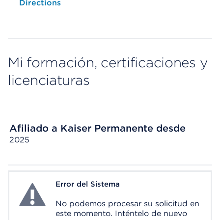
Opens native map application on mobile devices
Directions
Mi formación, certificaciones y
licenciaturas
Afiliado a Kaiser Permanente desde
2025
Error del Sistema
System Error
No podemos procesar su solicitud en
este momento. Inténtelo de nuevo