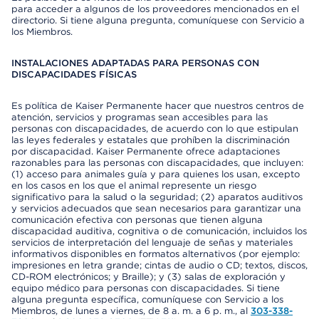
para acceder a algunos de los proveedores mencionados en el
directorio. Si tiene alguna pregunta, comuníquese con Servicio a
los Miembros.
INSTALACIONES ADAPTADAS PARA PERSONAS CON
DISCAPACIDADES FÍSICAS
Es política de Kaiser Permanente hacer que nuestros centros de
atención, servicios y programas sean accesibles para las
personas con discapacidades, de acuerdo con lo que estipulan
las leyes federales y estatales que prohíben la discriminación
por discapacidad. Kaiser Permanente ofrece adaptaciones
razonables para las personas con discapacidades, que incluyen:
(1) acceso para animales guía y para quienes los usan, excepto
en los casos en los que el animal represente un riesgo
significativo para la salud o la seguridad; (2) aparatos auditivos
y servicios adecuados que sean necesarios para garantizar una
comunicación efectiva con personas que tienen alguna
discapacidad auditiva, cognitiva o de comunicación, incluidos los
servicios de interpretación del lenguaje de señas y materiales
informativos disponibles en formatos alternativos (por ejemplo:
impresiones en letra grande; cintas de audio o CD; textos, discos,
CD-ROM electrónicos; y Braille); y (3) salas de exploración y
equipo médico para personas con discapacidades. Si tiene
alguna pregunta específica, comuníquese con Servicio a los
Miembros, de lunes a viernes, de 8 a. m. a 6 p. m., al
303-338-