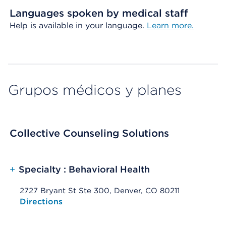
Languages spoken by medical staff
Help is available in your language.
Learn more.
Grupos médicos y planes
Collective Counseling Solutions
+
Specialty : Behavioral Health
2727 Bryant St Ste 300, Denver, CO 80211
Opens native map application on mobile devices
Directions