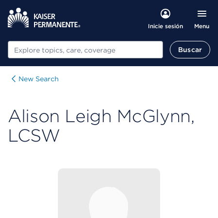
Menu
Inicie sesión
Buscar
Buscar
New Search
Alison Leigh McGlynn,
LCSW