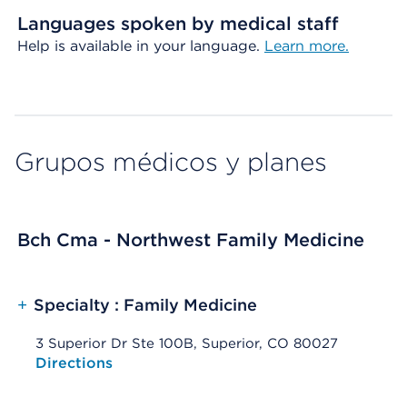
Languages spoken by medical staff
Help is available in your language.
Learn more.
Grupos médicos y planes
Bch Cma - Northwest Family Medicine
+
Specialty : Family Medicine
3 Superior Dr Ste 100B, Superior, CO 80027
Opens native map application on mobile devices
Directions