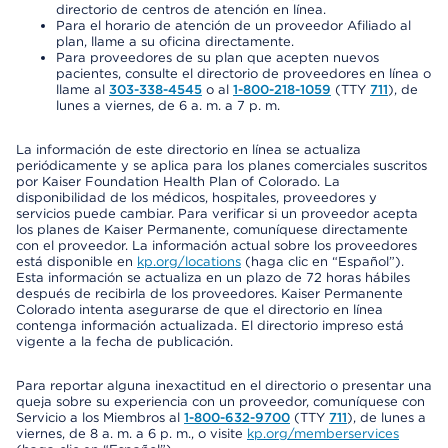
directorio de centros de atención en línea.
Para el horario de atención de un proveedor Afiliado al
plan, llame a su oficina directamente.
Para proveedores de su plan que acepten nuevos
pacientes, consulte el directorio de proveedores en línea o
llame al
303-338-4545
o al
1-800-218-1059
(TTY
711
), de
lunes a viernes, de 6 a. m. a 7 p. m.
La información de este directorio en línea se actualiza
periódicamente y se aplica para los planes comerciales suscritos
por Kaiser Foundation Health Plan of Colorado. La
disponibilidad de los médicos, hospitales, proveedores y
servicios puede cambiar. Para verificar si un proveedor acepta
los planes de Kaiser Permanente, comuníquese directamente
con el proveedor. La información actual sobre los proveedores
está disponible en
kp.org/locations
(haga clic en “Español”).
Esta información se actualiza en un plazo de 72 horas hábiles
después de recibirla de los proveedores. Kaiser Permanente
Colorado intenta asegurarse de que el directorio en línea
contenga información actualizada. El directorio impreso está
vigente a la fecha de publicación.
Para reportar alguna inexactitud en el directorio o presentar una
queja sobre su experiencia con un proveedor, comuníquese con
Servicio a los Miembros al
1-800-632-9700
(TTY
711
), de lunes a
viernes, de 8 a. m. a 6 p. m., o visite
kp.org/memberservices