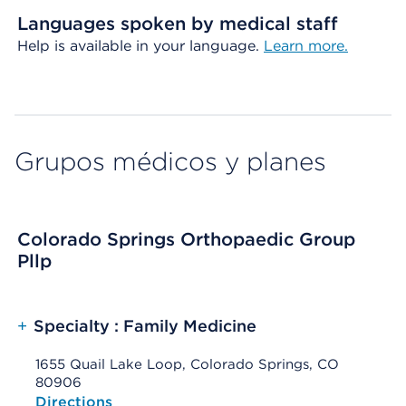
Languages spoken by medical staff
Help is available in your language.
Learn more.
Grupos médicos y planes
Colorado Springs Orthopaedic Group
Pllp
+
Specialty : Family Medicine
1655 Quail Lake Loop, Colorado Springs, CO
80906
Opens native map application on mobile devices
Directions