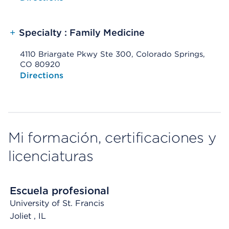
+
Specialty : Family Medicine
4110 Briargate Pkwy Ste 300, Colorado Springs,
CO 80920
Opens native map application on mobile devices
Directions
Mi formación, certificaciones y
licenciaturas
Escuela profesional
University of St. Francis
Joliet
, IL