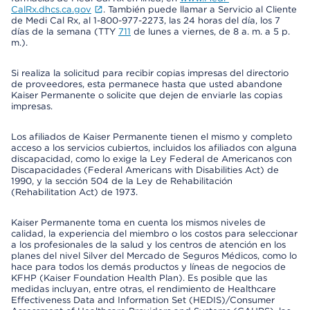
CalRx.dhcs.ca.gov
. También puede llamar a Servicio al Cliente
de Medi Cal Rx, al 1-800-977-2273, las 24 horas del día, los 7
días de la semana (TTY
711
de lunes a viernes, de 8 a. m. a 5 p.
m.).
Si realiza la solicitud para recibir copias impresas del directorio
de proveedores, esta permanece hasta que usted abandone
Kaiser Permanente o solicite que dejen de enviarle las copias
impresas.
Los afiliados de Kaiser Permanente tienen el mismo y completo
acceso a los servicios cubiertos, incluidos los afiliados con alguna
discapacidad, como lo exige la Ley Federal de Americanos con
Discapacidades (Federal Americans with Disabilities Act) de
1990, y la sección 504 de la Ley de Rehabilitación
(Rehabilitation Act) de 1973.
Kaiser Permanente toma en cuenta los mismos niveles de
calidad, la experiencia del miembro o los costos para seleccionar
a los profesionales de la salud y los centros de atención en los
planes del nivel Silver del Mercado de Seguros Médicos, como lo
hace para todos los demás productos y líneas de negocios de
KFHP (Kaiser Foundation Health Plan). Es posible que las
medidas incluyan, entre otras, el rendimiento de Healthcare
Effectiveness Data and Information Set (HEDIS)/Consumer