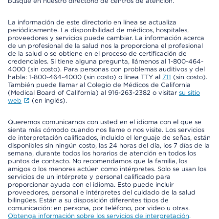
busque en nuestro directorio de centros de atención.
La información de este directorio en línea se actualiza
periódicamente. La disponibilidad de médicos, hospitales,
proveedores y servicios puede cambiar. La información acerca
de un profesional de la salud nos la proporciona el profesional
de la salud o se obtiene en el proceso de certificación de
credenciales. Si tiene alguna pregunta, llámenos al 1-800-464-
4000 (sin costo). Para personas con problemas auditivos y del
habla: 1-800-464-4000 (sin costo) o línea TTY al
711
(sin costo).
También puede llamar al Colegio de Médicos de California
(Medical Board of California) al 916-263-2382 o visitar
su sitio
web
(en inglés).
Queremos comunicarnos con usted en el idioma con el que se
sienta más cómodo cuando nos llame o nos visite. Los servicios
de interpretación calificados, incluido el lenguaje de señas, están
disponibles sin ningún costo, las 24 horas del día, los 7 días de la
semana, durante todos los horarios de atención en todos los
puntos de contacto. No recomendamos que la familia, los
amigos o los menores actúen como intérpretes. Solo se usan los
servicios de un intérprete y personal calificado para
proporcionar ayuda con el idioma. Esto puede incluir
proveedores, personal e intérpretes del cuidado de la salud
bilingües. Están a su disposición diferentes tipos de
comunicación: en persona, por teléfono, por video u otras.
Obtenga información sobre los servicios de interpretación
.