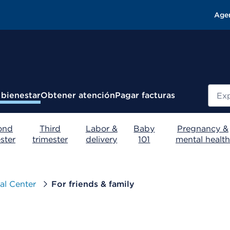
Age
Busc
 bienestar
Obtener atención
Pagar facturas
ond
Third
Labor &
Baby
Pregnancy &
ster
trimester
delivery
101
mental health
al Center
For friends & family