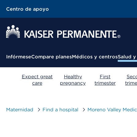
Centro de apoyo
Menú contextual
Infórmese
Compare planes
Médicos y centros
Salud y
Expect great
Healthy
First
Sec
care
pregnancy
trimester
trime
Maternidad
Find a hospital
Moreno Valley Medic