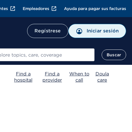
ntes
Empleadores
Ayuda para pagar sus facturas
Regístrese
Iniciar sesión
ar
Buscar
Find a
Find a
When to
Doula
hospital
provider
call
care