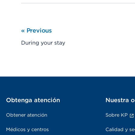
«
Previous
During your stay
Obtenga atención
Nuestra o
Obtener atención
Sobre KP
Médicos y centros
Calidad y se