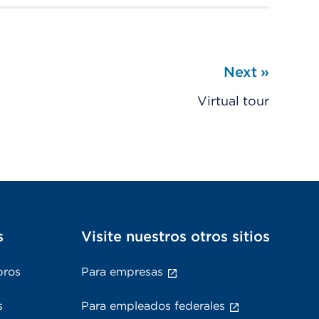
Next
»
Virtual tour
s
Visite nuestros otros sitios
bros
Para empresas
s
Para empleados federales