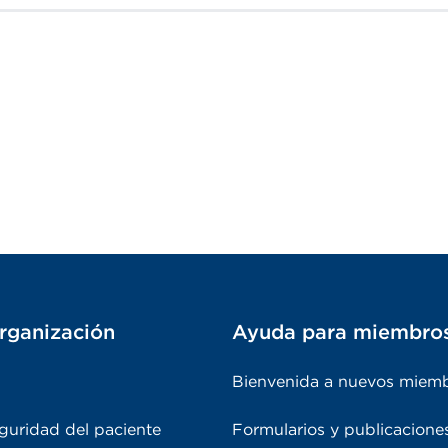
rganización
Ayuda para miembro
Bienvenida a nuevos miem
guridad del paciente
Formularios y publicacione