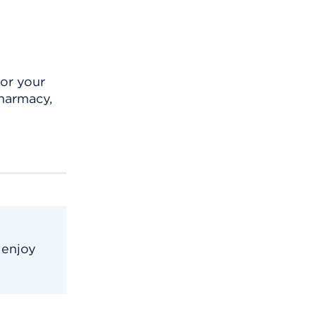
for your
pharmacy,
 enjoy