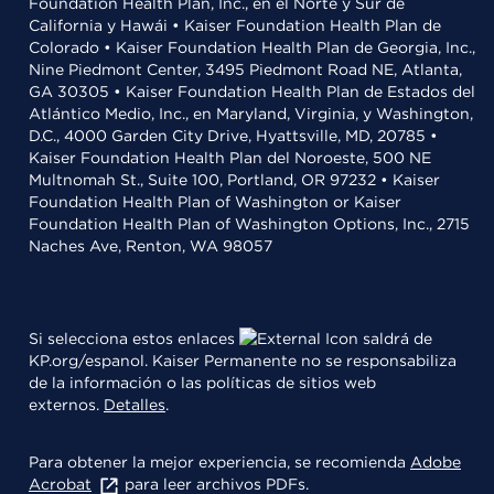
Foundation Health Plan, Inc., en el Norte y Sur de
California y Hawái • Kaiser Foundation Health Plan de
Colorado • Kaiser Foundation Health Plan de Georgia, Inc.,
Nine Piedmont Center, 3495 Piedmont Road NE, Atlanta,
GA 30305 • Kaiser Foundation Health Plan de Estados del
Atlántico Medio, Inc., en Maryland, Virginia, y Washington,
D.C., 4000 Garden City Drive, Hyattsville, MD, 20785 •
Kaiser Foundation Health Plan del Noroeste, 500 NE
Multnomah St., Suite 100, Portland, OR 97232 • Kaiser
Foundation Health Plan of Washington or Kaiser
Foundation Health Plan of Washington Options, Inc., 2715
Naches Ave, Renton, WA 98057
Si selecciona estos enlaces
saldrá de
KP.org/espanol. Kaiser Permanente no se responsabiliza
de la información o las políticas de sitios web
externos.
Detalles
.
Para obtener la mejor experiencia, se recomienda
Adobe
Acrobat
para leer archivos PDFs.