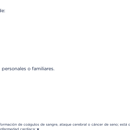
de:
personales o familiares.
formación de coágulos de sangre, ataque cerebral o cáncer de seno; está 
enfermedad cardíaca;
y