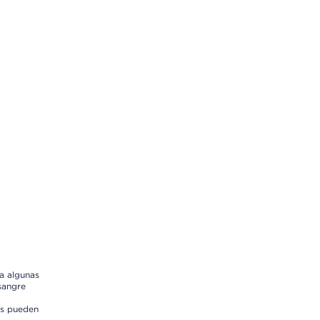
a algunas
sangre
os pueden