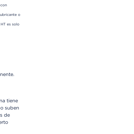
 con
lubricante o
 HT es solo
nente.
na tiene
no suben
es de
erto