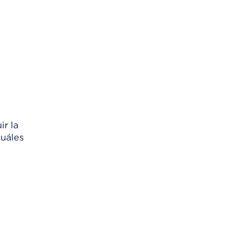
r la
cuáles