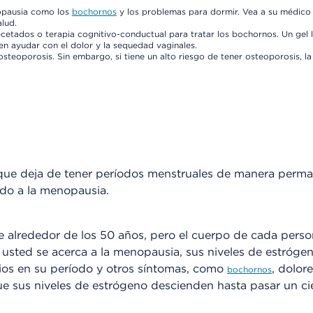
nopausia como los
bochornos
y los problemas para dormir. Vea a su médico
alud.
etados o terapia cognitivo-conductual para tratar los bochornos. Un gel 
en ayudar con el dolor y la sequedad vaginales.
steoporosis. Sin embargo, si tiene un alto riesgo de tener osteoporosis, la
que deja de tener períodos menstruales de manera perma
ado a la menopausia.
e alrededor de los 50 años, pero el cuerpo de cada perso
 usted se acerca a la menopausia, sus niveles de estróge
ios en su período y otros síntomas, como
, dolor
bochornos
 sus niveles de estrógeno descienden hasta pasar un ci