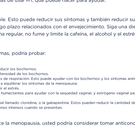
emás de usar HT, que puede hacer para ayudar.
ble. Esto puede reducir sus síntomas y también reducir su
o plazo relacionados con el envejecimiento. Siga una di
 regular, no fume y limite la cafeína, el alcohol y el estré
omas, podría probar:
ducir los bochornos.
ntensidad de los bochornos.
ios de respiración. Esto puede ayudar con los bochornos y los síntomas aní
 equilibrar los síntomas de la menopausia.
 el estrés.
 humectantes para ayudar con la sequedad vaginal, y estrógeno vaginal para
ial llamado clonidina, o la gabapentina. Estos pueden reducir la cantidad 
nos intensos cuando se presentan.
e la menopausia, usted podría considerar tomar anticon