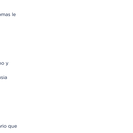
omas le
no y
usia
rio que