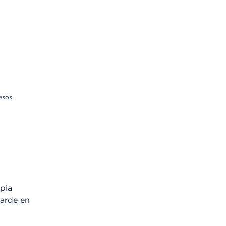
esos.
pia
tarde en