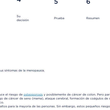
5
6
Su
Prueba
Resumen
decisión
sus síntomas de la menopausia.
duce el riesgo de
osteoporosis
y posiblemente de cáncer de colon. Pero par
sgo de cáncer de seno (mama), ataque cerebral, formación de coágulos de 
co.
 altos para la mayoría de las personas. Sin embargo, estos pequeños riesg