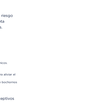
 riesgo
eta
s.
micos.
 aliviar el
de bochornos
ceptivos