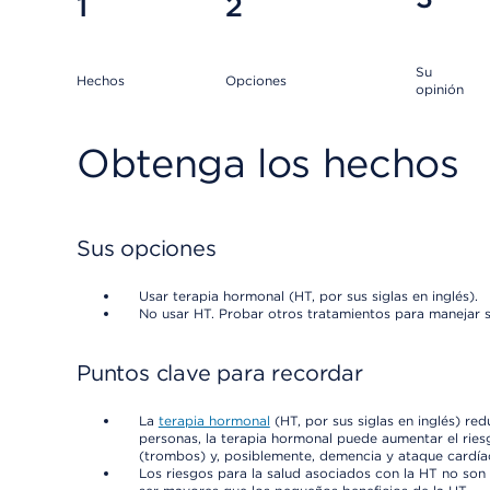
1
2
Su
Hechos
Opciones
opinión
Obtenga los hechos
Sus opciones
Usar terapia hormonal (HT, por sus siglas en inglés).
No usar HT. Probar otros tratamientos para manejar 
Puntos clave para recordar
La
terapia hormonal
(HT, por sus siglas en inglés) re
personas, la terapia hormonal puede aumentar el rie
(trombos) y, posiblemente, demencia y ataque cardía
Los riesgos para la salud asociados con la HT no son