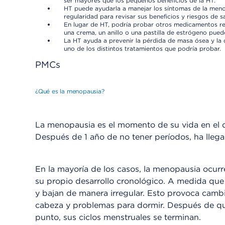
ser mayores que los pequeños beneficios de la HT.
HT puede ayudarla a manejar los síntomas de la me
regularidad para revisar sus beneficios y riesgos de s
En lugar de HT, podría probar otros medicamentos rec
una crema, un anillo o una pastilla de estrógeno pued
La HT ayuda a prevenir la pérdida de masa ósea y la o
uno de los distintos tratamientos que podría probar.
PMCs
¿Qué es la menopausia?
La menopausia es el momento de su vida en el 
Después de 1 año de no tener períodos, ha lleg
En la mayoría de los casos, la menopausia ocurr
su propio desarrollo cronológico. A medida que
y bajan de manera irregular. Esto provoca camb
cabeza y problemas para dormir. Después de que
punto, sus ciclos menstruales se terminan.