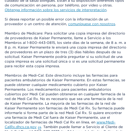
cuidado de la salud bilingües. Están a su disposición diferentes tipos
de comunicación: en persona, por teléfono, por video u otras.
Obtenga información sobre los servicios de interpretación
.
Si desea reportar un posible error con la información de un
proveedor o un centro de atención,
comuníquese con nosotros
.
Miembro de Medicare: Para solicitar una copia impresa del directorio
de proveedores de Kaiser Permanente, llame a Servicio a los
Miembros al 1-800-443-0815, los siete días de la semana, de 8 a. m. a
8 p. m. Kaiser Permanente le enviará una copia impresa del directorio
de proveedores en un plazo de tres (3) días hábiles después de su
solicitud. Kaiser Permanente podría preguntar si su solicitud de una
copia impresa es una solicitud única o si es una solicitud permanente
para recibir esta copia impresa.
Miembros de Medi-Cal: Este directorio incluye las farmacias para
pacientes ambulatorios de Kaiser Permanente. En estas farmacias, se
puede obtener cualquier medicamento cubierto por Kaiser
Permanente. Los medicamentos para pacientes ambulatorios
cubiertos por Medi Cal pueden obtenerse en cualquier farmacia de la
red de Medi Cal Rx. No es necesario que sea una farmacia de la red
de Kaiser Permanente. La mayoría de las farmacias de la red de
Kaiser Permanente son farmacias de Medi Cal Rx. Su farmacia puede
informarle si forma parte de la red Medi Cal Rx. Si quiere encontrar
una farmacia de Medi Cal fuera de Kaiser Permanente, use el
localizador de farmacias de Medi Cal Rx en línea, en
www.Medi-
CalRx.dhcs.ca.gov
. También puede llamar a Servicio al Cliente de