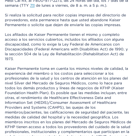
Medi Cal Rx, al 1-800-977-2273, las 24 horas del día, los 7 días de la
semana (TTY
711
de lunes a viernes, de 8 a. m. a 5 p. m.).
Si realiza la solicitud para recibir copias impresas del directorio de
proveedores, esta permanece hasta que usted abandone Kaiser
Permanente o solicite que dejen de enviarle las copias impresas.
Los afiliados de Kaiser Permanente tienen el mismo y completo
acceso a los servicios cubiertos, incluidos los afiliados con alguna
discapacidad, como lo exige la Ley Federal de Americanos con
Discapacidades (Federal Americans with Disabilities Act) de 1990, y
la sección 504 de la Ley de Rehabilitación (Rehabilitation Act) de
1973.
Kaiser Permanente toma en cuenta los mismos niveles de calidad, la
experiencia del miembro o los costos para seleccionar a los
profesionales de la salud y los centros de atención en los planes del
nivel Silver del Mercado de Seguros Médicos, como lo hace para
todos los demás productos y líneas de negocios de KFHP (Kaiser
Foundation Health Plan). Es posible que las medidas incluyan, entre
otras, el rendimiento de Healthcare Effectiveness Data and
Information Set (HEDIS)/Consumer Assessment of Healthcare
Providers and Systems (CAHPS), las quejas de los
miembros/pacientes, las calificaciones de seguridad del paciente, las
medidas de calidad del hospital y la necesidad geográfica. Los
miembros inscritos en los planes del Mercado de Seguros Médicos de
KFHP tienen acceso a todos los proveedores del cuidado de la salud
profesionales, institucionales y complementarios que participan en la