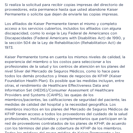
Si realiza la solicitud para recibir copias impresas del directorio de
proveedores, esta permanece hasta que usted abandone Kaiser
Permanente o solicite que dejen de enviarle las copias impresas.
Los afiliados de Kaiser Permanente tienen el mismo y completo
acceso a los servicios cubiertos, incluidos los afiliados con alguna
discapacidad, como lo exige la Ley Federal de Americanos con
Discapacidades (Federal Americans with Disabilities Act) de 1990, y
la sección 504 de la Ley de Rehabilitación (Rehabilitation Act) de
1973.
Kaiser Permanente toma en cuenta los mismos niveles de calidad, la
experiencia del miembro o los costos para seleccionar a los
profesionales de la salud y los centros de atención en los planes del
nivel Silver del Mercado de Seguros Médicos, como lo hace para
todos los demás productos y líneas de negocios de KFHP (Kaiser
Foundation Health Plan). Es posible que las medidas incluyan, entre
otras, el rendimiento de Healthcare Effectiveness Data and
Information Set (HEDIS)/Consumer Assessment of Healthcare
Providers and Systems (CAHPS), las quejas de los
miembros/pacientes, las calificaciones de seguridad del paciente, las
medidas de calidad del hospital y la necesidad geográfica. Los
miembros inscritos en los planes del Mercado de Seguros Médicos de
KFHP tienen acceso a todos los proveedores del cuidado de la salud
profesionales, institucionales y complementarios que participan en la
red de proveedores contratados de los planes de KFHP, de acuerdo
con los términos del plan de cobertura de KFHP de los miembros.
Todos los médicos del grupo médico de Kaiser Permanente y los