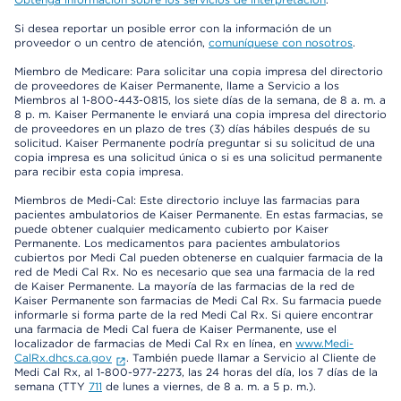
Si desea reportar un posible error con la información de un
proveedor o un centro de atención,
comuníquese con nosotros
.
Miembro de Medicare: Para solicitar una copia impresa del directorio
de proveedores de Kaiser Permanente, llame a Servicio a los
Miembros al 1-800-443-0815, los siete días de la semana, de 8 a. m. a
8 p. m. Kaiser Permanente le enviará una copia impresa del directorio
de proveedores en un plazo de tres (3) días hábiles después de su
solicitud. Kaiser Permanente podría preguntar si su solicitud de una
copia impresa es una solicitud única o si es una solicitud permanente
para recibir esta copia impresa.
Miembros de Medi-Cal: Este directorio incluye las farmacias para
pacientes ambulatorios de Kaiser Permanente. En estas farmacias, se
puede obtener cualquier medicamento cubierto por Kaiser
Permanente. Los medicamentos para pacientes ambulatorios
cubiertos por Medi Cal pueden obtenerse en cualquier farmacia de la
red de Medi Cal Rx. No es necesario que sea una farmacia de la red
de Kaiser Permanente. La mayoría de las farmacias de la red de
Kaiser Permanente son farmacias de Medi Cal Rx. Su farmacia puede
informarle si forma parte de la red Medi Cal Rx. Si quiere encontrar
una farmacia de Medi Cal fuera de Kaiser Permanente, use el
localizador de farmacias de Medi Cal Rx en línea, en
www.Medi-
CalRx.dhcs.ca.gov
. También puede llamar a Servicio al Cliente de
Medi Cal Rx, al 1-800-977-2273, las 24 horas del día, los 7 días de la
semana (TTY
711
de lunes a viernes, de 8 a. m. a 5 p. m.).