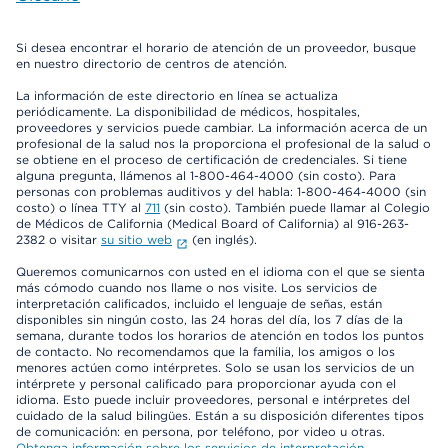
Si desea encontrar el horario de atención de un proveedor, busque
en nuestro directorio de centros de atención.
La información de este directorio en línea se actualiza
periódicamente. La disponibilidad de médicos, hospitales,
proveedores y servicios puede cambiar. La información acerca de un
profesional de la salud nos la proporciona el profesional de la salud o
se obtiene en el proceso de certificación de credenciales. Si tiene
alguna pregunta, llámenos al 1-800-464-4000 (sin costo). Para
personas con problemas auditivos y del habla: 1-800-464-4000 (sin
costo) o línea TTY al
711
(sin costo). También puede llamar al Colegio
de Médicos de California (Medical Board of California) al 916-263-
2382 o visitar
su sitio web
(en inglés).
Queremos comunicarnos con usted en el idioma con el que se sienta
más cómodo cuando nos llame o nos visite. Los servicios de
interpretación calificados, incluido el lenguaje de señas, están
disponibles sin ningún costo, las 24 horas del día, los 7 días de la
semana, durante todos los horarios de atención en todos los puntos
de contacto. No recomendamos que la familia, los amigos o los
menores actúen como intérpretes. Solo se usan los servicios de un
intérprete y personal calificado para proporcionar ayuda con el
idioma. Esto puede incluir proveedores, personal e intérpretes del
cuidado de la salud bilingües. Están a su disposición diferentes tipos
de comunicación: en persona, por teléfono, por video u otras.
Obtenga información sobre los servicios de interpretación
.