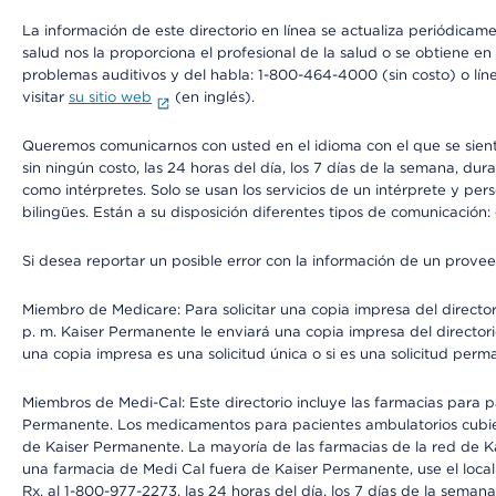
La información de este directorio en línea se actualiza periódicam
salud nos la proporciona el profesional de la salud o se obtiene e
problemas auditivos y del habla: 1-800-464-4000 (sin costo) o lín
visitar
su sitio web
(en inglés).
Queremos comunicarnos con usted en el idioma con el que se sienta 
sin ningún costo, las 24 horas del día, los 7 días de la semana, d
como intérpretes. Solo se usan los servicios de un intérprete y per
bilingües. Están a su disposición diferentes tipos de comunicación:
Si desea reportar un posible error con la información de un prove
Miembro de Medicare: Para solicitar una copia impresa del director
p. m. Kaiser Permanente le enviará una copia impresa del directori
una copia impresa es una solicitud única o si es una solicitud perm
Miembros de Medi-Cal: Este directorio incluye las farmacias para
Permanente. Los medicamentos para pacientes ambulatorios cubier
de Kaiser Permanente. La mayoría de las farmacias de la red de Ka
una farmacia de Medi Cal fuera de Kaiser Permanente, use el local
Rx, al 1-800-977-2273, las 24 horas del día, los 7 días de la sema