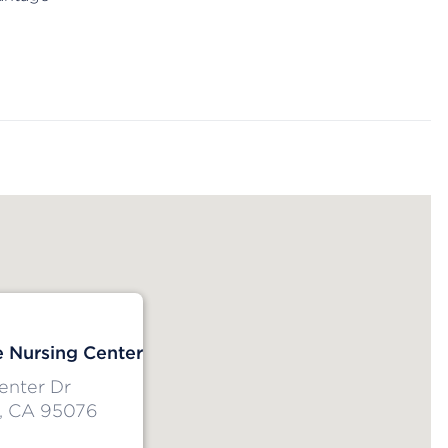
e Nursing Center
enter Dr
e, CA 95076
s