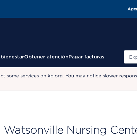
Age
Busc
 bienestar
Obtener atención
Pagar facturas
ect some services on kp.org. You may notice slower response
Watsonville Nursing Cent