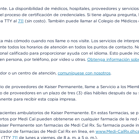
ente. La disponibilidad de médicos, hospitales, proveedores y servici
n el proceso de certificación de credenciales. Si tiene alguna pregunt
ea TTY al
711
(sin costo). También puede llamar al Colegio de Médicos d
más cómodo cuando nos llame o nos visite. Los servicios de interpreta
urante todos los horarios de atención en todos los puntos de contacto.
sonal calificado para proporcionar ayuda con el idioma. Esto puede inc
 en persona, por teléfono, por video u otras.
Obtenga información sobre
edor o un centro de atención,
comuníquese con nosotros
.
io de proveedores de Kaiser Permanente, llame a Servicio a los Miembr
o de proveedores en un plazo de tres (3) días hábiles después de su s
anente para recibir esta copia impresa.
 pacientes ambulatorios de Kaiser Permanente. En estas farmacias, se
tos por Medi Cal pueden obtenerse en cualquier farmacia de la red d
iser Permanente son farmacias de Medi Cal Rx. Su farmacia puede info
izador de farmacias de Medi Cal Rx en línea, en
www.Medi-CalRx.dhcs
na (TTY
711
de lunes a viernes, de 8 a. m. a 5 p. m.).