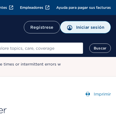
ntes
Empleadores
Ayuda para pagar sus facturas
Regístrese
Iniciar sesión
ar
Buscar
 times or intermittent errors w
Imprimir
Abre un
er