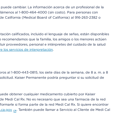
os puede cambiar. La información acerca de un profesional de la
a, llámenos al 1-800-464-4000 (sin costo). Para personas con
e California (Medical Board of California) al 916-263-2382 o
ción calificados, incluido el lenguaje de señas, están disponibles
 No recomendamos que la familia, los amigos o los menores actúen
luir proveedores, personal e intérpretes del cuidado de la salud
 los servicios de interpretación
.
os al 1-800-443-0815, los siete días de la semana, de 8 a. m. a 8
olicitud. Kaiser Permanente podría preguntar si su solicitud de
 puede obtener cualquier medicamento cubierto por Kaiser
e Medi Cal Rx. No es necesario que sea una farmacia de la red
rmarle si forma parte de la red Medi Cal Rx. Si quiere encontrar
.ca.gov
. También puede llamar a Servicio al Cliente de Medi Cal