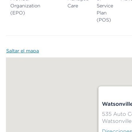
Organization
Care
Service
(EPO)
Plan
(POS)
Saltar el mapa
Map begins
Watsonvill
535 Auto C
Watsonvill
Direccione