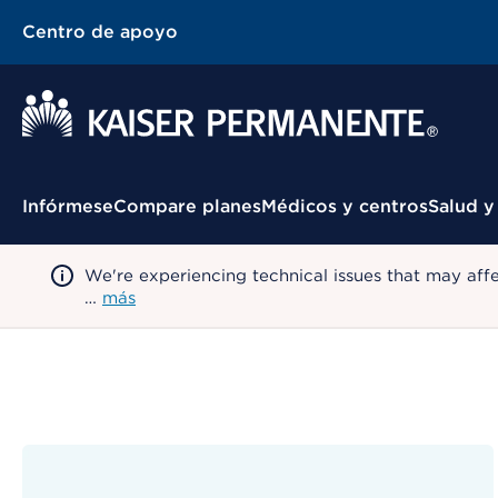
Centro de apoyo
Menú contextual
Infórmese
Compare planes
Médicos y centros
Salud y
We're experiencing technical issues that may aff
…
más