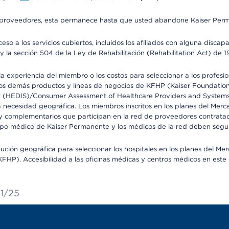
o de proveedores, esta permanece hasta que usted abandone Kaiser Perm
so a los servicios cubiertos, incluidos los afiliados con alguna disc
y la sección 504 de la Ley de Rehabilitación (Rehabilitation Act) de 1
 experiencia del miembro o los costos para seleccionar a los profesiona
s demás productos y líneas de negocios de KFHP (Kaiser Foundation He
t (HEDIS)/Consumer Assessment of Healthcare Providers and Systems (
la necesidad geográfica. Los miembros inscritos en los planes del Me
s y complementarios que participan en la red de proveedores contrata
o médico de Kaiser Permanente y los médicos de la red deben seguir l
ribución geográfica para seleccionar los hospitales en los planes del 
HP). Accesibilidad a las oficinas médicas y centros médicos en este d
21/25