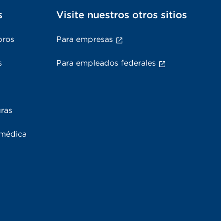
s
Visite nuestros otros sitios
bros
Para empresas
s
Para empleados federales
uras
 médica