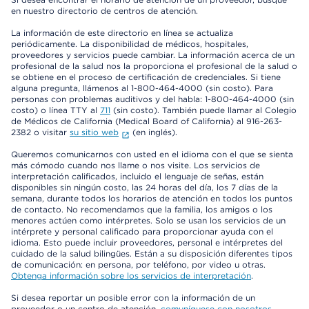
en nuestro directorio de centros de atención.
La información de este directorio en línea se actualiza
periódicamente. La disponibilidad de médicos, hospitales,
proveedores y servicios puede cambiar. La información acerca de un
profesional de la salud nos la proporciona el profesional de la salud o
se obtiene en el proceso de certificación de credenciales. Si tiene
alguna pregunta, llámenos al 1-800-464-4000 (sin costo). Para
personas con problemas auditivos y del habla: 1-800-464-4000 (sin
costo) o línea TTY al
711
(sin costo). También puede llamar al Colegio
de Médicos de California (Medical Board of California) al 916-263-
2382 o visitar
su sitio web
(en inglés).
Queremos comunicarnos con usted en el idioma con el que se sienta
más cómodo cuando nos llame o nos visite. Los servicios de
interpretación calificados, incluido el lenguaje de señas, están
disponibles sin ningún costo, las 24 horas del día, los 7 días de la
semana, durante todos los horarios de atención en todos los puntos
de contacto. No recomendamos que la familia, los amigos o los
menores actúen como intérpretes. Solo se usan los servicios de un
intérprete y personal calificado para proporcionar ayuda con el
idioma. Esto puede incluir proveedores, personal e intérpretes del
cuidado de la salud bilingües. Están a su disposición diferentes tipos
de comunicación: en persona, por teléfono, por video u otras.
Obtenga información sobre los servicios de interpretación
.
Si desea reportar un posible error con la información de un
proveedor o un centro de atención,
comuníquese con nosotros
.