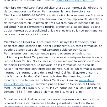
Miembro de Medicare: Para solicitar una copia impresa del directorio
de proveedores de Kaiser Permanente, llame a Servicio a los
Miembros al 1-800-443-0815, los siete días de la semana, de 8 a. m. a
8 p. m. Kaiser Permanente le enviará una copia impresa del directorio
de proveedores en un plazo de tres (3) días hábiles después de su
solicitud. Kaiser Permanente podría preguntar si su solicitud de una
copia impresa es una solicitud única o si es una solicitud permanente
para recibir esta copia impresa.
Miembros de Medi-Cal: Este directorio incluye las farmacias para
pacientes ambulatorios de Kaiser Permanente. En estas farmacias, se
puede obtener cualquier medicamento cubierto por Kaiser
Permanente. Los medicamentos para pacientes ambulatorios
cubiertos por Medi Cal pueden obtenerse en cualquier farmacia de la
red de Medi Cal Rx. No es necesario que sea una farmacia de la red
de Kaiser Permanente. La mayoría de las farmacias de la red de
Kaiser Permanente son farmacias de Medi Cal Rx. Su farmacia puede
informarle si forma parte de la red Medi Cal Rx. Si quiere encontrar
una farmacia de Medi Cal fuera de Kaiser Permanente, use el
localizador de farmacias de Medi Cal Rx en línea, en
www.Medi-
CalRx.dhcs.ca.gov
. También puede llamar a Servicio al Cliente de
Medi Cal Rx, al 1-800-977-2273, las 24 horas del día, los 7 días de la
semana (TTY
711
de lunes a viernes, de 8 a. m. a 5 p. m.).
Si realiza la solicitud para recibir copias impresas del directorio de
proveedores, esta permanece hasta que usted abandone Kaiser
Permanente o solicite que dejen de enviarle las copias impresas.