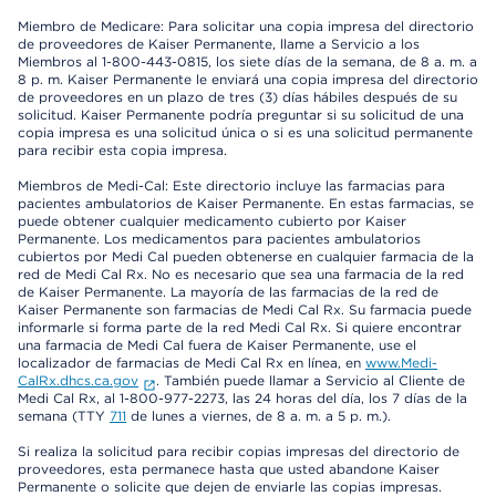
Miembro de Medicare: Para solicitar una copia impresa del directorio
de proveedores de Kaiser Permanente, llame a Servicio a los
Miembros al 1-800-443-0815, los siete días de la semana, de 8 a. m. a
8 p. m. Kaiser Permanente le enviará una copia impresa del directorio
de proveedores en un plazo de tres (3) días hábiles después de su
solicitud. Kaiser Permanente podría preguntar si su solicitud de una
copia impresa es una solicitud única o si es una solicitud permanente
para recibir esta copia impresa.
Miembros de Medi-Cal: Este directorio incluye las farmacias para
pacientes ambulatorios de Kaiser Permanente. En estas farmacias, se
puede obtener cualquier medicamento cubierto por Kaiser
Permanente. Los medicamentos para pacientes ambulatorios
cubiertos por Medi Cal pueden obtenerse en cualquier farmacia de la
red de Medi Cal Rx. No es necesario que sea una farmacia de la red
de Kaiser Permanente. La mayoría de las farmacias de la red de
Kaiser Permanente son farmacias de Medi Cal Rx. Su farmacia puede
informarle si forma parte de la red Medi Cal Rx. Si quiere encontrar
una farmacia de Medi Cal fuera de Kaiser Permanente, use el
localizador de farmacias de Medi Cal Rx en línea, en
www.Medi-
CalRx.dhcs.ca.gov
. También puede llamar a Servicio al Cliente de
Medi Cal Rx, al 1-800-977-2273, las 24 horas del día, los 7 días de la
semana (TTY
711
de lunes a viernes, de 8 a. m. a 5 p. m.).
Si realiza la solicitud para recibir copias impresas del directorio de
proveedores, esta permanece hasta que usted abandone Kaiser
Permanente o solicite que dejen de enviarle las copias impresas.