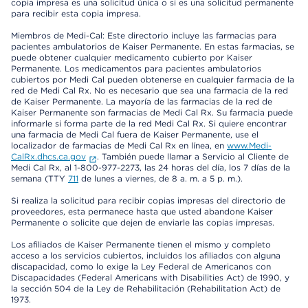
copia impresa es una solicitud única o si es una solicitud permanente
para recibir esta copia impresa.
Miembros de Medi-Cal: Este directorio incluye las farmacias para
pacientes ambulatorios de Kaiser Permanente. En estas farmacias, se
puede obtener cualquier medicamento cubierto por Kaiser
Permanente. Los medicamentos para pacientes ambulatorios
cubiertos por Medi Cal pueden obtenerse en cualquier farmacia de la
red de Medi Cal Rx. No es necesario que sea una farmacia de la red
de Kaiser Permanente. La mayoría de las farmacias de la red de
Kaiser Permanente son farmacias de Medi Cal Rx. Su farmacia puede
informarle si forma parte de la red Medi Cal Rx. Si quiere encontrar
una farmacia de Medi Cal fuera de Kaiser Permanente, use el
localizador de farmacias de Medi Cal Rx en línea, en
www.Medi-
CalRx.dhcs.ca.gov
. También puede llamar a Servicio al Cliente de
Medi Cal Rx, al 1-800-977-2273, las 24 horas del día, los 7 días de la
semana (TTY
711
de lunes a viernes, de 8 a. m. a 5 p. m.).
Si realiza la solicitud para recibir copias impresas del directorio de
proveedores, esta permanece hasta que usted abandone Kaiser
Permanente o solicite que dejen de enviarle las copias impresas.
Los afiliados de Kaiser Permanente tienen el mismo y completo
acceso a los servicios cubiertos, incluidos los afiliados con alguna
discapacidad, como lo exige la Ley Federal de Americanos con
Discapacidades (Federal Americans with Disabilities Act) de 1990, y
la sección 504 de la Ley de Rehabilitación (Rehabilitation Act) de
1973.