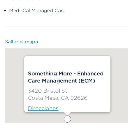
Medi-Cal Managed Care
Saltar el mapa
Map begins
Something More - Enhanced
Care Management (ECM)
3420 Bristol St
Costa Mesa, CA 92626
Direcciones
Map ends