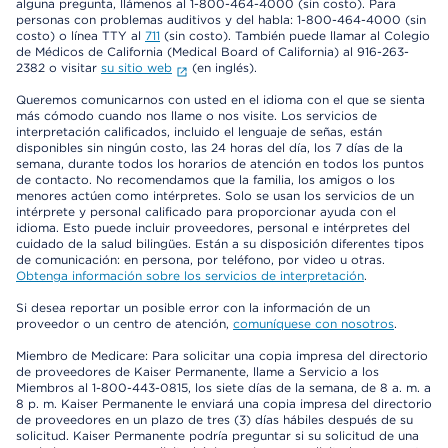
alguna pregunta, llámenos al 1-800-464-4000 (sin costo). Para
personas con problemas auditivos y del habla: 1-800-464-4000 (sin
costo) o línea TTY al
711
(sin costo). También puede llamar al Colegio
de Médicos de California (Medical Board of California) al 916-263-
2382 o visitar
su sitio web
(en inglés).
Queremos comunicarnos con usted en el idioma con el que se sienta
más cómodo cuando nos llame o nos visite. Los servicios de
interpretación calificados, incluido el lenguaje de señas, están
disponibles sin ningún costo, las 24 horas del día, los 7 días de la
semana, durante todos los horarios de atención en todos los puntos
de contacto. No recomendamos que la familia, los amigos o los
menores actúen como intérpretes. Solo se usan los servicios de un
intérprete y personal calificado para proporcionar ayuda con el
idioma. Esto puede incluir proveedores, personal e intérpretes del
cuidado de la salud bilingües. Están a su disposición diferentes tipos
de comunicación: en persona, por teléfono, por video u otras.
Obtenga información sobre los servicios de interpretación
.
Si desea reportar un posible error con la información de un
proveedor o un centro de atención,
comuníquese con nosotros
.
Miembro de Medicare: Para solicitar una copia impresa del directorio
de proveedores de Kaiser Permanente, llame a Servicio a los
Miembros al 1-800-443-0815, los siete días de la semana, de 8 a. m. a
8 p. m. Kaiser Permanente le enviará una copia impresa del directorio
de proveedores en un plazo de tres (3) días hábiles después de su
solicitud. Kaiser Permanente podría preguntar si su solicitud de una