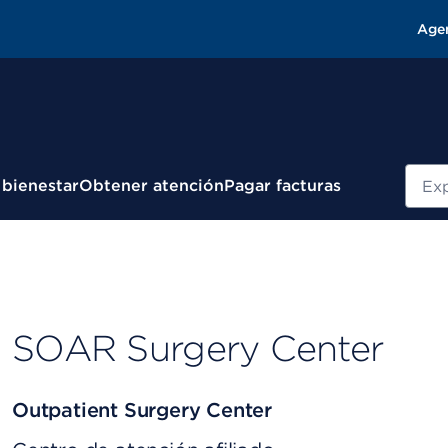
Age
Busc
 bienestar
Obtener atención
Pagar facturas
SOAR Surgery Center
Outpatient Surgery Center