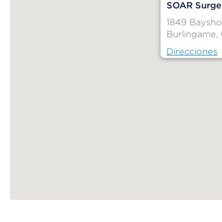
SOAR Surger
1849 Baysho
Burlingame,
Direcciones
Map ends