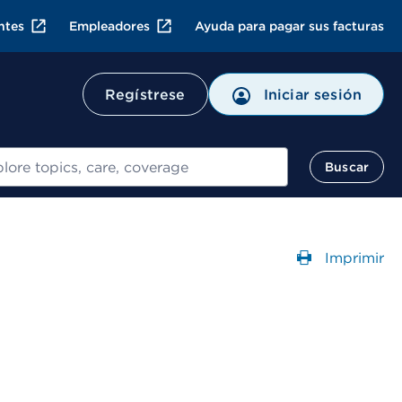
ntes
Empleadores
Ayuda para pagar sus facturas
Regístrese
Iniciar sesión
ar
Buscar
Imprimir
Abre un