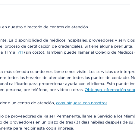
 en nuestro directorio de centros de atención.
ente. La disponibilidad de médicos, hospitales, proveedores y servici
n el proceso de certificación de credenciales. Si tiene alguna pregunt
ea TTY al
711
(sin costo). También puede llamar al Colegio de Médicos d
más cómodo cuando nos llame o nos visite. Los servicios de interpreta
urante todos los horarios de atención en todos los puntos de contacto.
sonal calificado para proporcionar ayuda con el idioma. Esto puede inc
 en persona, por teléfono, por video u otras.
Obtenga información sobre
edor o un centro de atención,
comuníquese con nosotros
.
io de proveedores de Kaiser Permanente, llame a Servicio a los Miembr
o de proveedores en un plazo de tres (3) días hábiles después de su s
anente para recibir esta copia impresa.