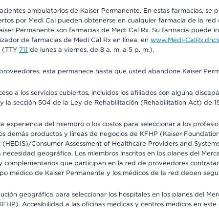
 pacientes ambulatorios de Kaiser Permanente. En estas farmacias, se
tos por Medi Cal pueden obtenerse en cualquier farmacia de la red d
iser Permanente son farmacias de Medi Cal Rx. Su farmacia puede info
izador de farmacias de Medi Cal Rx en línea, en
www.Medi-CalRx.dhcs
na (TTY
711
de lunes a viernes, de 8 a. m. a 5 p. m.).
o de proveedores, esta permanece hasta que usted abandone Kaiser Perm
so a los servicios cubiertos, incluidos los afiliados con alguna disc
y la sección 504 de la Ley de Rehabilitación (Rehabilitation Act) de 1
 experiencia del miembro o los costos para seleccionar a los profesiona
s demás productos y líneas de negocios de KFHP (Kaiser Foundation He
t (HEDIS)/Consumer Assessment of Healthcare Providers and Systems (
la necesidad geográfica. Los miembros inscritos en los planes del Me
s y complementarios que participan en la red de proveedores contrata
o médico de Kaiser Permanente y los médicos de la red deben seguir l
ribución geográfica para seleccionar los hospitales en los planes del 
HP). Accesibilidad a las oficinas médicas y centros médicos en este d