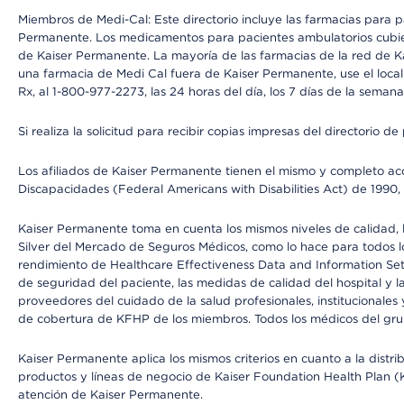
Miembros de Medi-Cal: Este directorio incluye las farmacias para
Permanente. Los medicamentos para pacientes ambulatorios cubier
de Kaiser Permanente. La mayoría de las farmacias de la red de Ka
una farmacia de Medi Cal fuera de Kaiser Permanente, use el local
Rx, al 1-800-977-2273, las 24 horas del día, los 7 días de la sema
Si realiza la solicitud para recibir copias impresas del directori
Los afiliados de Kaiser Permanente tienen el mismo y completo acce
Discapacidades (Federal Americans with Disabilities Act) de 1990, 
Kaiser Permanente toma en cuenta los mismos niveles de calidad, la
Silver del Mercado de Seguros Médicos, como lo hace para todos lo
rendimiento de Healthcare Effectiveness Data and Information Se
de seguridad del paciente, las medidas de calidad del hospital y 
proveedores del cuidado de la salud profesionales, institucionale
de cobertura de KFHP de los miembros. Todos los médicos del grup
Kaiser Permanente aplica los mismos criterios en cuanto a la dist
productos y líneas de negocio de Kaiser Foundation Health Plan (KF
atención de Kaiser Permanente.