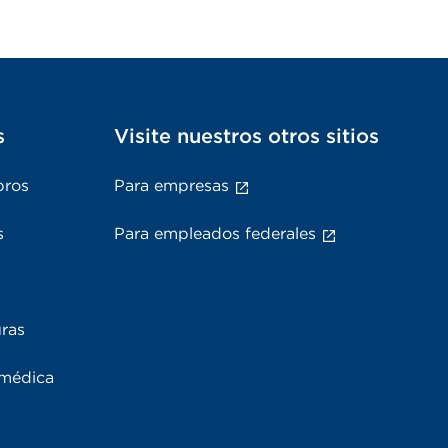
s
Visite nuestros otros sitios
bros
Para empresas
s
Para empleados federales
uras
 médica