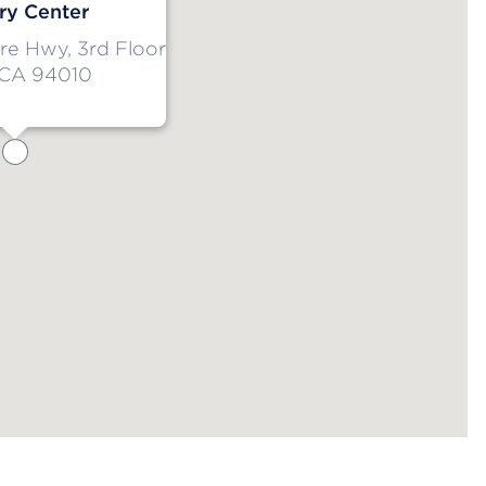
y Center
re Hwy, 3rd Floor
 CA 94010