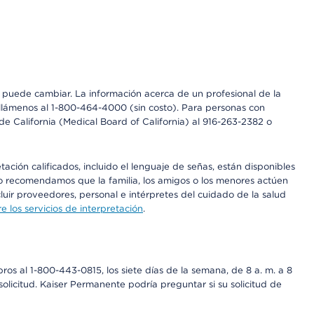
os puede cambiar. La información acerca de un profesional de la
a, llámenos al 1-800-464-4000 (sin costo). Para personas con
e California (Medical Board of California) al 916-263-2382 o
ción calificados, incluido el lenguaje de señas, están disponibles
 No recomendamos que la familia, los amigos o los menores actúen
luir proveedores, personal e intérpretes del cuidado de la salud
 los servicios de interpretación
.
os al 1-800-443-0815, los siete días de la semana, de 8 a. m. a 8
olicitud. Kaiser Permanente podría preguntar si su solicitud de