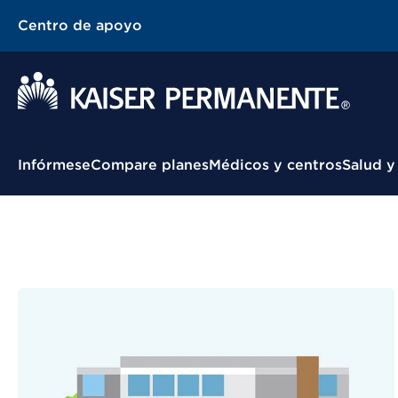
Centro de apoyo
Menú contextual
Infórmese
Compare planes
Médicos y centros
Salud y