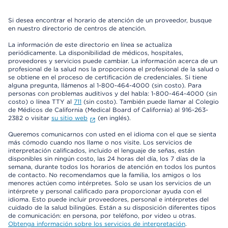
Si desea encontrar el horario de atención de un proveedor, busque
en nuestro directorio de centros de atención.
La información de este directorio en línea se actualiza
periódicamente. La disponibilidad de médicos, hospitales,
proveedores y servicios puede cambiar. La información acerca de un
profesional de la salud nos la proporciona el profesional de la salud o
se obtiene en el proceso de certificación de credenciales. Si tiene
alguna pregunta, llámenos al 1-800-464-4000 (sin costo). Para
personas con problemas auditivos y del habla: 1-800-464-4000 (sin
costo) o línea TTY al
711
(sin costo). También puede llamar al Colegio
de Médicos de California (Medical Board of California) al 916-263-
2382 o visitar
su sitio web
(en inglés).
Queremos comunicarnos con usted en el idioma con el que se sienta
más cómodo cuando nos llame o nos visite. Los servicios de
interpretación calificados, incluido el lenguaje de señas, están
disponibles sin ningún costo, las 24 horas del día, los 7 días de la
semana, durante todos los horarios de atención en todos los puntos
de contacto. No recomendamos que la familia, los amigos o los
menores actúen como intérpretes. Solo se usan los servicios de un
intérprete y personal calificado para proporcionar ayuda con el
idioma. Esto puede incluir proveedores, personal e intérpretes del
cuidado de la salud bilingües. Están a su disposición diferentes tipos
de comunicación: en persona, por teléfono, por video u otras.
Obtenga información sobre los servicios de interpretación
.