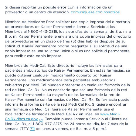
Si desea reportar un posible error con la información de un
proveedor o un centro de atención,
comuníquese con nosotros
.
Miembro de Medicare: Para solicitar una copia impresa del directorio
de proveedores de Kaiser Permanente, llame a Servicio a los
Miembros al 1-800-443-0815, los siete días de la semana, de 8 a. m. a
8 p. m. Kaiser Permanente le enviará una copia impresa del directorio
de proveedores en un plazo de tres (3) días hábiles después de su
solicitud. Kaiser Permanente podría preguntar si su solicitud de una
copia impresa es una solicitud única o si es una solicitud permanente
para recibir esta copia impresa.
Miembros de Medi-Cal: Este directorio incluye las farmacias para
pacientes ambulatorios de Kaiser Permanente. En estas farmacias, se
puede obtener cualquier medicamento cubierto por Kaiser
Permanente. Los medicamentos para pacientes ambulatorios
cubiertos por Medi Cal pueden obtenerse en cualquier farmacia de la
red de Medi Cal Rx. No es necesario que sea una farmacia de la red
de Kaiser Permanente. La mayoría de las farmacias de la red de
Kaiser Permanente son farmacias de Medi Cal Rx. Su farmacia puede
informarle si forma parte de la red Medi Cal Rx. Si quiere encontrar
una farmacia de Medi Cal fuera de Kaiser Permanente, use el
localizador de farmacias de Medi Cal Rx en línea, en
www.Medi-
CalRx.dhcs.ca.gov
. También puede llamar a Servicio al Cliente de
Medi Cal Rx, al 1-800-977-2273, las 24 horas del día, los 7 días de la
semana (TTY
711
de lunes a viernes, de 8 a. m. a 5 p. m.).