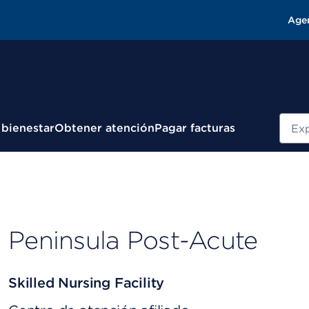
Age
Busc
 bienestar
Obtener atención
Pagar facturas
Peninsula Post-Acute
Skilled Nursing Facility