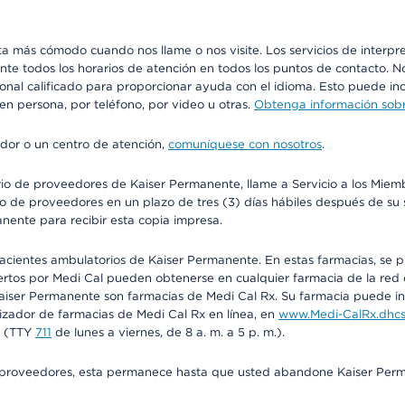
más cómodo cuando nos llame o nos visite. Los servicios de interpreta
urante todos los horarios de atención en todos los puntos de contacto.
sonal calificado para proporcionar ayuda con el idioma. Esto puede inc
 en persona, por teléfono, por video u otras.
Obtenga información sobre
edor o un centro de atención,
comuníquese con nosotros
.
io de proveedores de Kaiser Permanente, llame a Servicio a los Miembr
o de proveedores en un plazo de tres (3) días hábiles después de su s
anente para recibir esta copia impresa.
 pacientes ambulatorios de Kaiser Permanente. En estas farmacias, se
tos por Medi Cal pueden obtenerse en cualquier farmacia de la red d
iser Permanente son farmacias de Medi Cal Rx. Su farmacia puede info
izador de farmacias de Medi Cal Rx en línea, en
www.Medi-CalRx.dhcs
na (TTY
711
de lunes a viernes, de 8 a. m. a 5 p. m.).
o de proveedores, esta permanece hasta que usted abandone Kaiser Perm