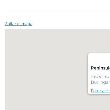
Saltar el mapa
Map begins
Peninsul
1609 Tro
Burlinga
Direccio