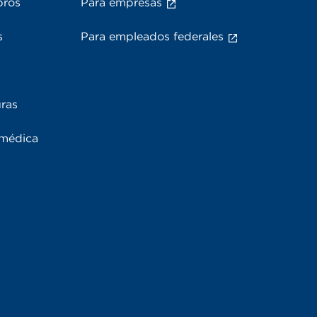
bros
Para empresas
s
Para empleados federales
uras
 médica