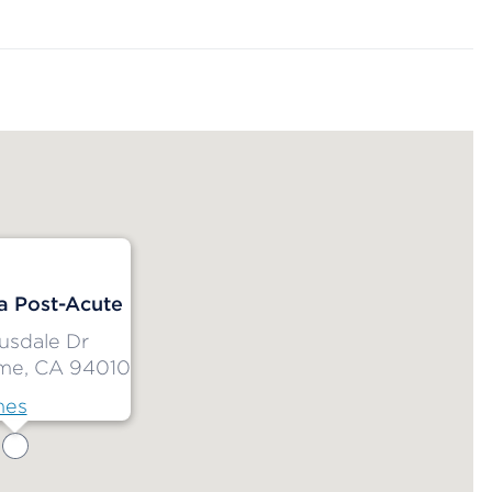
a Post-Acute
usdale Dr
me, CA 94010
nes