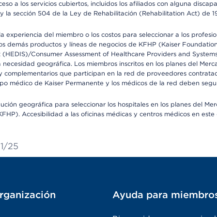
so a los servicios cubiertos, incluidos los afiliados con alguna disc
y la sección 504 de la Ley de Rehabilitación (Rehabilitation Act) de 1
 experiencia del miembro o los costos para seleccionar a los profesiona
s demás productos y líneas de negocios de KFHP (Kaiser Foundation He
t (HEDIS)/Consumer Assessment of Healthcare Providers and Systems (
la necesidad geográfica. Los miembros inscritos en los planes del Me
s y complementarios que participan en la red de proveedores contrata
o médico de Kaiser Permanente y los médicos de la red deben seguir l
ribución geográfica para seleccionar los hospitales en los planes del 
HP). Accesibilidad a las oficinas médicas y centros médicos en este d
21/25
rganización
Ayuda para miembro