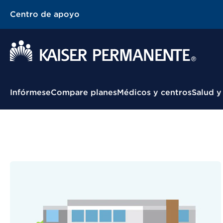
Centro de apoyo
Menú contextual
Infórmese
Compare planes
Médicos y centros
Salud y