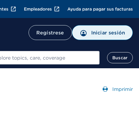
ntes
Empleadores
Ayuda para pagar sus facturas
Regístrese
Iniciar sesión
ar
Buscar
Imprimir
Abre un