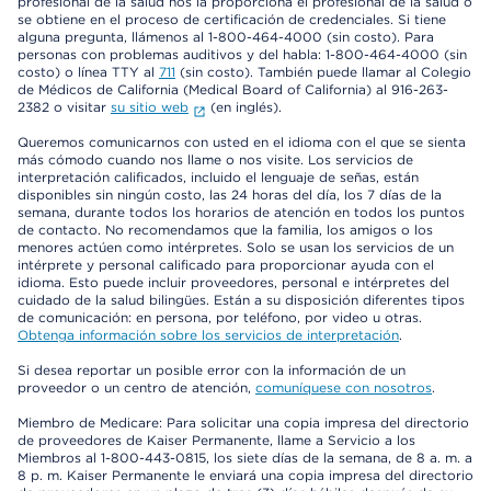
profesional de la salud nos la proporciona el profesional de la salud o
se obtiene en el proceso de certificación de credenciales. Si tiene
alguna pregunta, llámenos al 1-800-464-4000 (sin costo). Para
personas con problemas auditivos y del habla: 1-800-464-4000 (sin
costo) o línea TTY al
711
(sin costo). También puede llamar al Colegio
de Médicos de California (Medical Board of California) al 916-263-
2382 o visitar
su sitio web
(en inglés).
Queremos comunicarnos con usted en el idioma con el que se sienta
más cómodo cuando nos llame o nos visite. Los servicios de
interpretación calificados, incluido el lenguaje de señas, están
disponibles sin ningún costo, las 24 horas del día, los 7 días de la
semana, durante todos los horarios de atención en todos los puntos
de contacto. No recomendamos que la familia, los amigos o los
menores actúen como intérpretes. Solo se usan los servicios de un
intérprete y personal calificado para proporcionar ayuda con el
idioma. Esto puede incluir proveedores, personal e intérpretes del
cuidado de la salud bilingües. Están a su disposición diferentes tipos
de comunicación: en persona, por teléfono, por video u otras.
Obtenga información sobre los servicios de interpretación
.
Si desea reportar un posible error con la información de un
proveedor o un centro de atención,
comuníquese con nosotros
.
Miembro de Medicare: Para solicitar una copia impresa del directorio
de proveedores de Kaiser Permanente, llame a Servicio a los
Miembros al 1-800-443-0815, los siete días de la semana, de 8 a. m. a
8 p. m. Kaiser Permanente le enviará una copia impresa del directorio