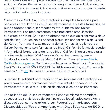
de proveedores en un plazo de tres (3) días hábiles después de su
solicitud. Kaiser Permanente podría preguntar si su solicitud de una
copia impresa es una solicitud única o si es una solicitud permanente
para recibir esta copia impresa.
Miembros de Medi-Cal: Este directorio incluye las farmacias para
pacientes ambulatorios de Kaiser Permanente. En estas farmacias, se
puede obtener cualquier medicamento cubierto por Kaiser
Permanente. Los medicamentos para pacientes ambulatorios
cubiertos por Medi Cal pueden obtenerse en cualquier farmacia de la
red de Medi Cal Rx. No es necesario que sea una farmacia de la red
de Kaiser Permanente. La mayoría de las farmacias de la red de
Kaiser Permanente son farmacias de Medi Cal Rx. Su farmacia puede
informarle si forma parte de la red Medi Cal Rx. Si quiere encontrar
una farmacia de Medi Cal fuera de Kaiser Permanente, use el
localizador de farmacias de Medi Cal Rx en línea, en
www.Medi-
CalRx.dhcs.ca.gov
. También puede llamar a Servicio al Cliente de
Medi Cal Rx, al 1-800-977-2273, las 24 horas del día, los 7 días de la
semana (TTY
711
de lunes a viernes, de 8 a. m. a 5 p. m.).
Si realiza la solicitud para recibir copias impresas del directorio de
proveedores, esta permanece hasta que usted abandone Kaiser
Permanente o solicite que dejen de enviarle las copias impresas.
Los afiliados de Kaiser Permanente tienen el mismo y completo
acceso a los servicios cubiertos, incluidos los afiliados con alguna
discapacidad, como lo exige la Ley Federal de Americanos con
Discapacidades (Federal Americans with Disabilities Act) de 1990, y