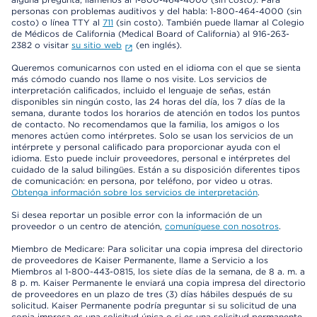
personas con problemas auditivos y del habla: 1-800-464-4000 (sin
costo) o línea TTY al
711
(sin costo). También puede llamar al Colegio
de Médicos de California (Medical Board of California) al 916-263-
2382 o visitar
su sitio web
(en inglés).
Queremos comunicarnos con usted en el idioma con el que se sienta
más cómodo cuando nos llame o nos visite. Los servicios de
interpretación calificados, incluido el lenguaje de señas, están
disponibles sin ningún costo, las 24 horas del día, los 7 días de la
semana, durante todos los horarios de atención en todos los puntos
de contacto. No recomendamos que la familia, los amigos o los
menores actúen como intérpretes. Solo se usan los servicios de un
intérprete y personal calificado para proporcionar ayuda con el
idioma. Esto puede incluir proveedores, personal e intérpretes del
cuidado de la salud bilingües. Están a su disposición diferentes tipos
de comunicación: en persona, por teléfono, por video u otras.
Obtenga información sobre los servicios de interpretación
.
Si desea reportar un posible error con la información de un
proveedor o un centro de atención,
comuníquese con nosotros
.
Miembro de Medicare: Para solicitar una copia impresa del directorio
de proveedores de Kaiser Permanente, llame a Servicio a los
Miembros al 1-800-443-0815, los siete días de la semana, de 8 a. m. a
8 p. m. Kaiser Permanente le enviará una copia impresa del directorio
de proveedores en un plazo de tres (3) días hábiles después de su
solicitud. Kaiser Permanente podría preguntar si su solicitud de una
copia impresa es una solicitud única o si es una solicitud permanente