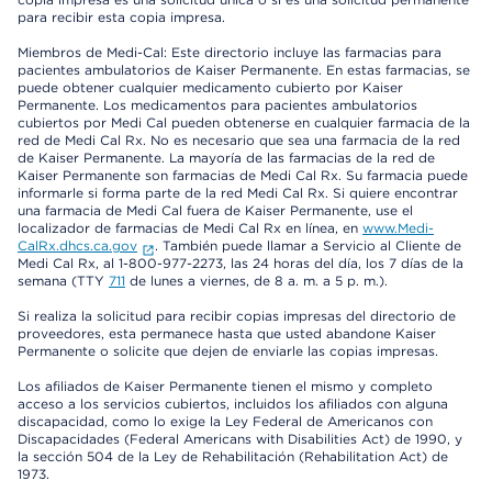
para recibir esta copia impresa.
Miembros de Medi-Cal: Este directorio incluye las farmacias para
pacientes ambulatorios de Kaiser Permanente. En estas farmacias, se
puede obtener cualquier medicamento cubierto por Kaiser
Permanente. Los medicamentos para pacientes ambulatorios
cubiertos por Medi Cal pueden obtenerse en cualquier farmacia de la
red de Medi Cal Rx. No es necesario que sea una farmacia de la red
de Kaiser Permanente. La mayoría de las farmacias de la red de
Kaiser Permanente son farmacias de Medi Cal Rx. Su farmacia puede
informarle si forma parte de la red Medi Cal Rx. Si quiere encontrar
una farmacia de Medi Cal fuera de Kaiser Permanente, use el
localizador de farmacias de Medi Cal Rx en línea, en
www.Medi-
CalRx.dhcs.ca.gov
. También puede llamar a Servicio al Cliente de
Medi Cal Rx, al 1-800-977-2273, las 24 horas del día, los 7 días de la
semana (TTY
711
de lunes a viernes, de 8 a. m. a 5 p. m.).
Si realiza la solicitud para recibir copias impresas del directorio de
proveedores, esta permanece hasta que usted abandone Kaiser
Permanente o solicite que dejen de enviarle las copias impresas.
Los afiliados de Kaiser Permanente tienen el mismo y completo
acceso a los servicios cubiertos, incluidos los afiliados con alguna
discapacidad, como lo exige la Ley Federal de Americanos con
Discapacidades (Federal Americans with Disabilities Act) de 1990, y
la sección 504 de la Ley de Rehabilitación (Rehabilitation Act) de
1973.