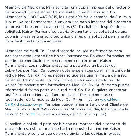
Miembro de Medicare: Para solicitar una copia impresa del directorio
de proveedores de Kaiser Permanente, llame a Servicio a los
Miembros al 1-800-443-0815, los siete días de la semana, de 8 a. m. a
8 p. m. Kaiser Permanente le enviará una copia impresa del directorio
de proveedores en un plazo de tres (3) días hábiles después de su
solicitud. Kaiser Permanente podría preguntar si su solicitud de una
copia impresa es una solicitud única o si es una solicitud permanente
para recibir esta copia impresa.
Miembros de Medi-Cal: Este directorio incluye las farmacias para
pacientes ambulatorios de Kaiser Permanente. En estas farmacias, se
puede obtener cualquier medicamento cubierto por Kaiser
Permanente. Los medicamentos para pacientes ambulatorios
cubiertos por Medi Cal pueden obtenerse en cualquier farmacia de la
red de Medi Cal Rx. No es necesario que sea una farmacia de la red
de Kaiser Permanente. La mayoría de las farmacias de la red de
Kaiser Permanente son farmacias de Medi Cal Rx. Su farmacia puede
informarle si forma parte de la red Medi Cal Rx. Si quiere encontrar
una farmacia de Medi Cal fuera de Kaiser Permanente, use el
localizador de farmacias de Medi Cal Rx en línea, en
www.Medi-
CalRx.dhcs.ca.gov
. También puede llamar a Servicio al Cliente de
Medi Cal Rx, al 1-800-977-2273, las 24 horas del día, los 7 días de la
semana (TTY
711
de lunes a viernes, de 8 a. m. a 5 p. m.).
Si realiza la solicitud para recibir copias impresas del directorio de
proveedores, esta permanece hasta que usted abandone Kaiser
Permanente o solicite que dejen de enviarle las copias impresas.