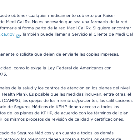
 puede obtener cualquier medicamento cubierto por Kaiser
e Medi Cal Rx. No es necesario que sea una farmacia de la red
rmarle si forma parte de la red Medi Cal Rx. Si quiere encontrar
.ca.gov
. También puede llamar a Servicio al Cliente de Medi Cal
anente o solicite que dejen de enviarle las copias impresas.
apacidad, como lo exige la Ley Federal de Americanos con
973.
les de la salud y los centros de atención en los planes del nivel
alth Plan). Es posible que las medidas incluyan, entre otras, el
CAHPS), las quejas de los miembros/pacientes, las calificaciones
rcado de Seguros Médicos de KFHP tienen acceso a todos los
dos de los planes de KFHP, de acuerdo con los términos del plan
os mismos procesos de revisión de calidad y certificaciones.
Mercado de Seguros Médicos y en cuanto a todos los demás
irectorio: los miembros tienen acceso a todos los centros de