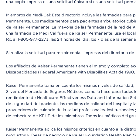
una copia impresa es una solicitud única o si es una solicitud perm
Miembros de Medi-Cal: Este directorio incluye las farmacias para
Permanente. Los medicamentos para pacientes ambulatorios cubier
de Kaiser Permanente. La mayoría de las farmacias de la red de Ka
una farmacia de Medi Cal fuera de Kaiser Permanente, use el local
Rx, al 1-800-977-2273, las 24 horas del día, los 7 días de la sema
Si realiza la solicitud para recibir copias impresas del directori
Los afiliados de Kaiser Permanente tienen el mismo y completo acce
Discapacidades (Federal Americans with Disabilities Act) de 1990, 
Kaiser Permanente toma en cuenta los mismos niveles de calidad, la
Silver del Mercado de Seguros Médicos, como lo hace para todos lo
rendimiento de Healthcare Effectiveness Data and Information Se
de seguridad del paciente, las medidas de calidad del hospital y 
proveedores del cuidado de la salud profesionales, institucionale
de cobertura de KFHP de los miembros. Todos los médicos del grup
Kaiser Permanente aplica los mismos criterios en cuanto a la dist
productos y líneas de negocio de Kaiser Foundation Health Plan (KF