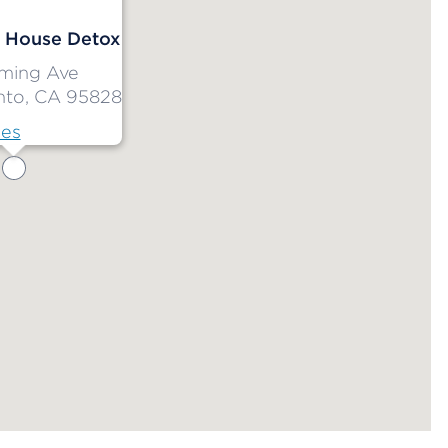
 House Detox
ming Ave
to, CA 95828
nes