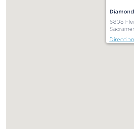
Diamond
6808 Fle
Sacramen
Direccio
Map ends