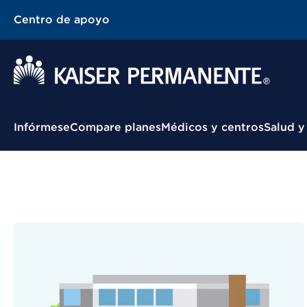
Centro de apoyo
Menú contextual
Infórmese
Compare planes
Médicos y centros
Salud y