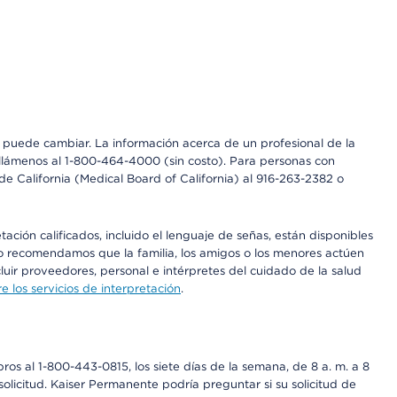
os puede cambiar. La información acerca de un profesional de la
a, llámenos al 1-800-464-4000 (sin costo). Para personas con
e California (Medical Board of California) al 916-263-2382 o
ción calificados, incluido el lenguaje de señas, están disponibles
 No recomendamos que la familia, los amigos o los menores actúen
luir proveedores, personal e intérpretes del cuidado de la salud
 los servicios de interpretación
.
os al 1-800-443-0815, los siete días de la semana, de 8 a. m. a 8
olicitud. Kaiser Permanente podría preguntar si su solicitud de