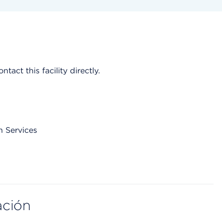
act this facility directly.
h Services
ación