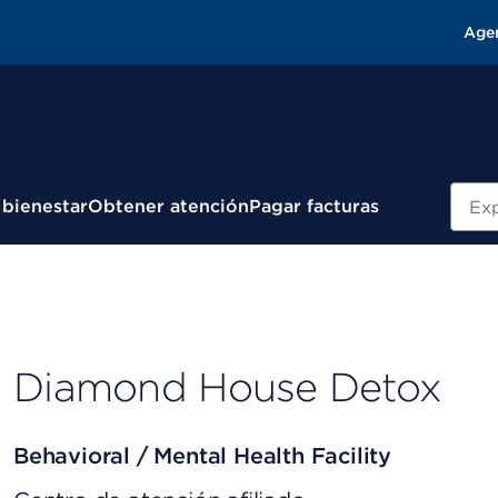
Age
Busc
 bienestar
Obtener atención
Pagar facturas
Diamond House Detox
Behavioral / Mental Health Facility