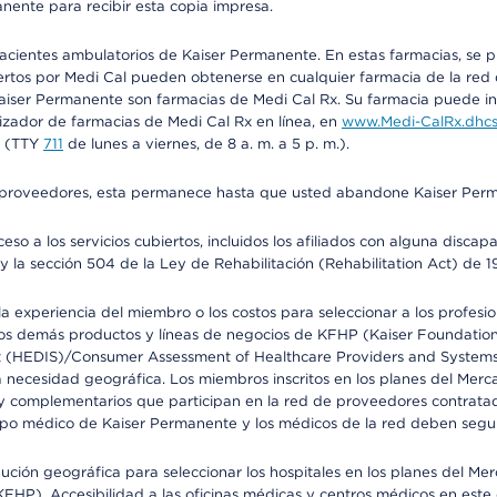
anente para recibir esta copia impresa.
 pacientes ambulatorios de Kaiser Permanente. En estas farmacias, se
tos por Medi Cal pueden obtenerse en cualquier farmacia de la red d
iser Permanente son farmacias de Medi Cal Rx. Su farmacia puede info
izador de farmacias de Medi Cal Rx en línea, en
www.Medi-CalRx.dhcs
na (TTY
711
de lunes a viernes, de 8 a. m. a 5 p. m.).
o de proveedores, esta permanece hasta que usted abandone Kaiser Perm
so a los servicios cubiertos, incluidos los afiliados con alguna disc
y la sección 504 de la Ley de Rehabilitación (Rehabilitation Act) de 1
 experiencia del miembro o los costos para seleccionar a los profesiona
s demás productos y líneas de negocios de KFHP (Kaiser Foundation He
t (HEDIS)/Consumer Assessment of Healthcare Providers and Systems (
la necesidad geográfica. Los miembros inscritos en los planes del Me
s y complementarios que participan en la red de proveedores contrata
o médico de Kaiser Permanente y los médicos de la red deben seguir l
ribución geográfica para seleccionar los hospitales en los planes del 
HP). Accesibilidad a las oficinas médicas y centros médicos en este d