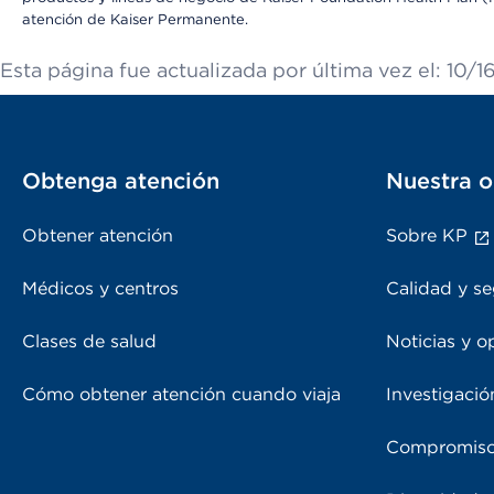
atención de Kaiser Permanente.
Esta página fue actualizada por última vez el: 10/1
Obtenga atención
Nuestra o
Obtener atención
Sobre KP
Médicos y centros
Calidad y se
Clases de salud
Noticias y o
Cómo obtener atención cuando viaja
Investigació
Compromiso