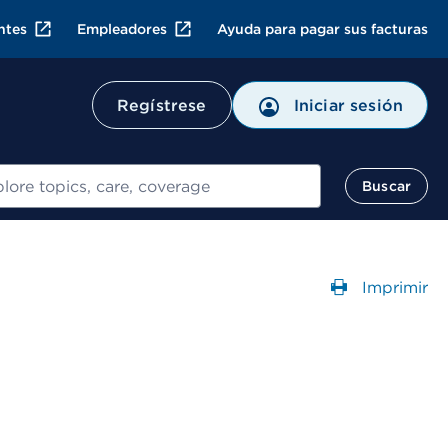
ntes
Empleadores
Ayuda para pagar sus facturas
Regístrese
Iniciar sesión
ar
Buscar
Imprimir
Abre un