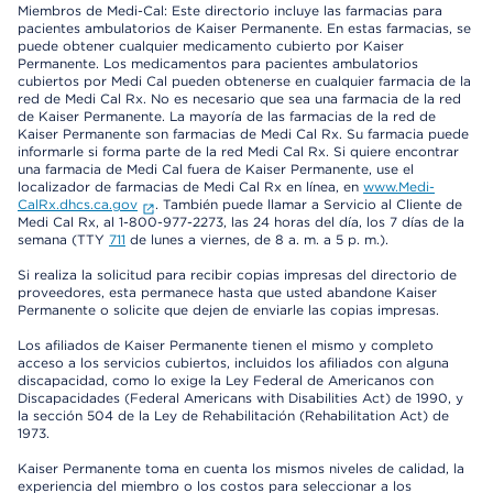
Miembros de Medi-Cal: Este directorio incluye las farmacias para
pacientes ambulatorios de Kaiser Permanente. En estas farmacias, se
puede obtener cualquier medicamento cubierto por Kaiser
Permanente. Los medicamentos para pacientes ambulatorios
cubiertos por Medi Cal pueden obtenerse en cualquier farmacia de la
red de Medi Cal Rx. No es necesario que sea una farmacia de la red
de Kaiser Permanente. La mayoría de las farmacias de la red de
Kaiser Permanente son farmacias de Medi Cal Rx. Su farmacia puede
informarle si forma parte de la red Medi Cal Rx. Si quiere encontrar
una farmacia de Medi Cal fuera de Kaiser Permanente, use el
localizador de farmacias de Medi Cal Rx en línea, en
www.Medi-
CalRx.dhcs.ca.gov
. También puede llamar a Servicio al Cliente de
Medi Cal Rx, al 1-800-977-2273, las 24 horas del día, los 7 días de la
semana (TTY
711
de lunes a viernes, de 8 a. m. a 5 p. m.).
Si realiza la solicitud para recibir copias impresas del directorio de
proveedores, esta permanece hasta que usted abandone Kaiser
Permanente o solicite que dejen de enviarle las copias impresas.
Los afiliados de Kaiser Permanente tienen el mismo y completo
acceso a los servicios cubiertos, incluidos los afiliados con alguna
discapacidad, como lo exige la Ley Federal de Americanos con
Discapacidades (Federal Americans with Disabilities Act) de 1990, y
la sección 504 de la Ley de Rehabilitación (Rehabilitation Act) de
1973.
Kaiser Permanente toma en cuenta los mismos niveles de calidad, la
experiencia del miembro o los costos para seleccionar a los