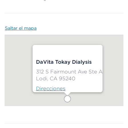
Saltar el mapa
Map begins
DaVita Tokay Dialysis
312 S Fairmount Ave Ste A
Lodi, CA 95240
Direcciones
Map ends