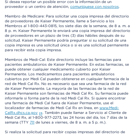
Si desea reportar un posible error con la información de un
proveedor o un centro de atención,
comuníquese con nosotros
.
Miembro de Medicare: Para solicitar una copia impresa del directorio
de proveedores de Kaiser Permanente, llame a Servicio a los
Miembros al 1-800-443-0815, los siete días de la semana, de 8 a. m. a
8 p. m. Kaiser Permanente le enviará una copia impresa del directorio
de proveedores en un plazo de tres (3) días hábiles después de su
solicitud. Kaiser Permanente podría preguntar si su solicitud de una
copia impresa es una solicitud única o si es una solicitud permanente
para recibir esta copia impresa.
Miembros de Medi-Cal: Este directorio incluye las farmacias para
pacientes ambulatorios de Kaiser Permanente. En estas farmacias, se
puede obtener cualquier medicamento cubierto por Kaiser
Permanente. Los medicamentos para pacientes ambulatorios
cubiertos por Medi Cal pueden obtenerse en cualquier farmacia de la
red de Medi Cal Rx. No es necesario que sea una farmacia de la red
de Kaiser Permanente. La mayoría de las farmacias de la red de
Kaiser Permanente son farmacias de Medi Cal Rx. Su farmacia puede
informarle si forma parte de la red Medi Cal Rx. Si quiere encontrar
una farmacia de Medi Cal fuera de Kaiser Permanente, use el
localizador de farmacias de Medi Cal Rx en línea, en
www.Medi-
CalRx.dhcs.ca.gov
. También puede llamar a Servicio al Cliente de
Medi Cal Rx, al 1-800-977-2273, las 24 horas del día, los 7 días de la
semana (TTY
711
de lunes a viernes, de 8 a. m. a 5 p. m.).
Si realiza la solicitud para recibir copias impresas del directorio de