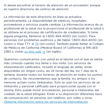
Si desea encontrar el horario de atención de un proveedor, busque
en nuestro directorio de centros de atención.
La información de este directorio en línea se actualiza
periódicamente. La disponibilidad de médicos, hospitales,
proveedores y servicios puede cambiar. La información acerca de un
profesional de la salud nos la proporciona el profesional de la salud o
se obtiene en el proceso de certificación de credenciales. Si tiene
alguna pregunta, llámenos al 1-800-464-4000 (sin costo). Para
personas con problemas auditivos y del habla: 1-800-464-4000 (sin
costo) o línea TTY al
711
(sin costo). También puede llamar al Colegio
de Médicos de California (Medical Board of California) al 916-263-
2382 o visitar
su sitio web
(en inglés).
Queremos comunicarnos con usted en el idioma con el que se sienta
más cómodo cuando nos llame o nos visite. Los servicios de
interpretación calificados, incluido el lenguaje de señas, están
disponibles sin ningún costo, las 24 horas del día, los 7 días de la
semana, durante todos los horarios de atención en todos los puntos
de contacto. No recomendamos que la familia, los amigos o los
menores actúen como intérpretes. Solo se usan los servicios de un
intérprete y personal calificado para proporcionar ayuda con el
idioma. Esto puede incluir proveedores, personal e intérpretes del
cuidado de la salud bilingües. Están a su disposición diferentes tipos
de comunicación: en persona, por teléfono, por video u otras.
Obtenga información sobre los servicios de interpretación
.