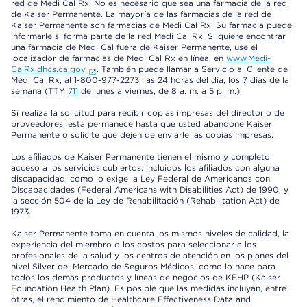
red de Medi Cal Rx. No es necesario que sea una farmacia de la red
de Kaiser Permanente. La mayoría de las farmacias de la red de
Kaiser Permanente son farmacias de Medi Cal Rx. Su farmacia puede
informarle si forma parte de la red Medi Cal Rx. Si quiere encontrar
una farmacia de Medi Cal fuera de Kaiser Permanente, use el
localizador de farmacias de Medi Cal Rx en línea, en
www.Medi-
CalRx.dhcs.ca.gov
. También puede llamar a Servicio al Cliente de
Medi Cal Rx, al 1-800-977-2273, las 24 horas del día, los 7 días de la
semana (TTY
711
de lunes a viernes, de 8 a. m. a 5 p. m.).
Si realiza la solicitud para recibir copias impresas del directorio de
proveedores, esta permanece hasta que usted abandone Kaiser
Permanente o solicite que dejen de enviarle las copias impresas.
Los afiliados de Kaiser Permanente tienen el mismo y completo
acceso a los servicios cubiertos, incluidos los afiliados con alguna
discapacidad, como lo exige la Ley Federal de Americanos con
Discapacidades (Federal Americans with Disabilities Act) de 1990, y
la sección 504 de la Ley de Rehabilitación (Rehabilitation Act) de
1973.
Kaiser Permanente toma en cuenta los mismos niveles de calidad, la
experiencia del miembro o los costos para seleccionar a los
profesionales de la salud y los centros de atención en los planes del
nivel Silver del Mercado de Seguros Médicos, como lo hace para
todos los demás productos y líneas de negocios de KFHP (Kaiser
Foundation Health Plan). Es posible que las medidas incluyan, entre
otras, el rendimiento de Healthcare Effectiveness Data and