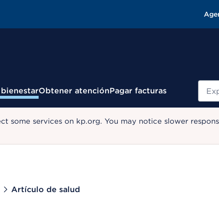
Age
Busc
 bienestar
Obtener atención
Pagar facturas
ect some services on kp.org. You may notice slower response
Artículo de salud