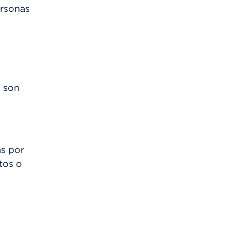
ersonas
s son
as por
tos o