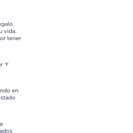
egalo.
u vida.
or tener
r. Y
ando en
estado
za
nados