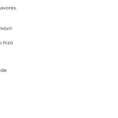
favores.
móvil
o hizo
ede