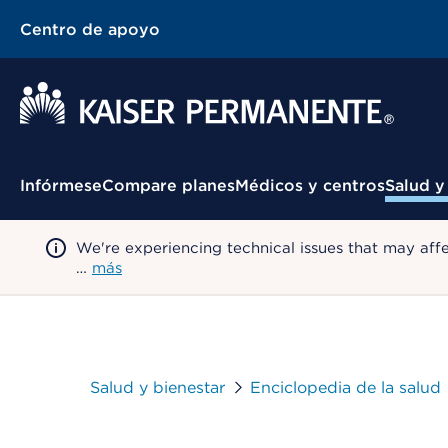
Centro de apoyo
Menú contextual
Infórmese
Compare planes
Médicos y centros
Salud y
We're experiencing technical issues that may aff
…
más
Salud y bienestar
Enciclopedia de la salud