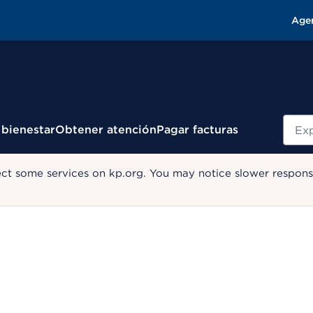
Age
Busc
 bienestar
Obtener atención
Pagar facturas
ect some services on kp.org. You may notice slower response