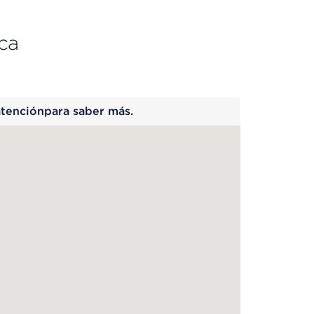
ca
 begins
atenciónpara saber más.