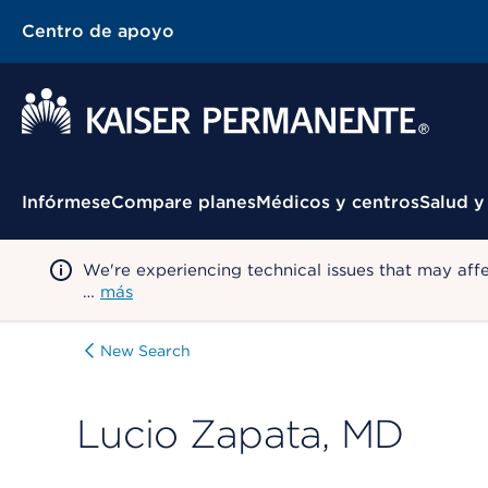
Centro de apoyo
Menú contextual
Infórmese
Compare planes
Médicos y centros
Salud y
We're experiencing technical issues that may aff
…
más
New Search
Lucio Zapata, MD