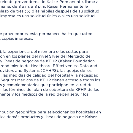
ctorio de proveedores de Kaiser Permanente, llame a
semana, de 8 a.m. a 8 p.m. Kaiser Permanente le
azo de tres (3) días hábiles después de su solicitud.
mpresa es una solicitud única o si es una solicitud
io de proveedores, esta permanece hasta que usted
 copias impresas.
 la experiencia del miembro o los costos para
ión en los planes del nivel Silver del Mercado de
y líneas de negocios de KFHP (Kaiser Foundation
el rendimiento de Healthcare Effectiveness Data and
oviders and Systems (CAHPS), las quejas de los
, las medidas de calidad del hospital y la necesidad
e Seguros Médicos de KFHP tienen acceso a todos los
les y complementarios que participan en la red de
 los términos del plan de cobertura de KFHP de los
ente y los médicos de la red deben seguir los
ribución geográfica para seleccionar los hospitales en
los demás productos y líneas de negocio de Kaiser