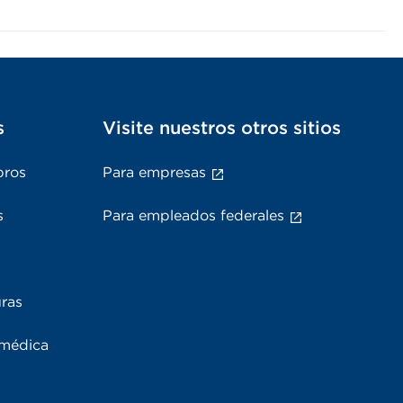
s
Visite nuestros otros sitios
bros
Para empresas
s
Para empleados federales
uras
 médica