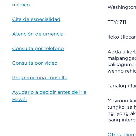
médico
Washingto
Cita de especialidad
TTY:
711
Atención de urgencia
Iloko (Iloca
Consulta por teléfono
Adda ti kar
maipanggep 
Consulta por video
kalikaguman
wenno rehio
Programe una consulta
Tagalog (Ta
Ayudarlo a decidir antes de ir a
Hawái
Mayroon ka
tungkol sa 
ng iyong ak
isang interp
Otros idiom