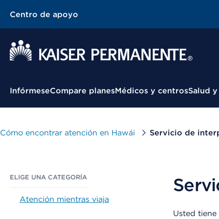
Centro de apoyo
Menú contextual
Infórmese
Compare planes
Médicos y centros
Salud y
Cómo encontrar atención en Hawái
Servicio de inter
ELIGE UNA CATEGORÍA
Servi
Atención mientras viaja
Usted tiene