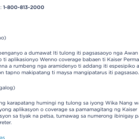
n:
1-800-813-2000
no)
benganyo a dumawat Iti tulong iti pagsasaoyo nga Awan
ti aplikasionyo Wenno coverage babaen ti Kaiser Perma
na a rumbeng nga aramidenyo ti addang iti espesipiko a
n tapno makipatang ti maysa mangipatarus iti pagsasao.
galog)
ng karapatang humingi ng tulong sa iyong Wika Nang 
iyong aplikasyon o coverage sa pamamagitang ng Kaiser
syon sa tiyak na petsa, tumawag sa numerong ibinigay p
reter.
as