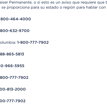
iser Permanente, o si esto es un aviso que requiere que 
se proporciona para su estado o región para hablar con u
-800-464-4000
-800-632-9700
 Columbia:
1-800-777-7902
888-865-5813
00-966-5955
-800-777-7902
800-813-2000
800-777-7902