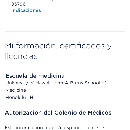
96796
Opens native map application on mobile devices
Indicaciones
Mi formación, certificados y
licencias
Escuela de medicina
University of Hawaii John A Burns School of
Medicine
Honolulu
, HI
Autorización del Colegio de Médicos
Esta información no está disponible en este