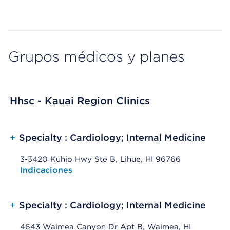
Grupos médicos y planes
Hhsc - Kauai Region Clinics
+
Specialty : Cardiology; Internal Medicine
3-3420 Kuhio Hwy Ste B, Lihue, HI 96766
Opens native map application on mobile devices
Indicaciones
+
Specialty : Cardiology; Internal Medicine
4643 Waimea Canyon Dr Apt B, Waimea, HI