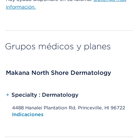
información.
Grupos médicos y planes
Makana North Shore Dermatology
+
Specialty : Dermatology
4488 Hanalei Plantation Rd, Princeville, HI 96722
Opens native map application on mobile devices
Indicaciones