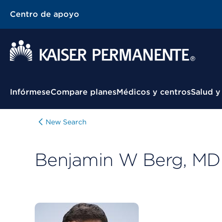
Centro de apoyo
Menú contextual
Infórmese
Compare planes
Médicos y centros
Salud y
New Search
Benjamin W Berg, MD