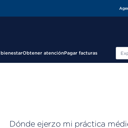
Age
Busc
 bienestar
Obtener atención
Pagar facturas
Dónde ejerzo mi práctica médi