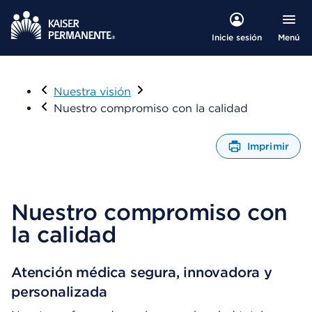
Menú
Inicie sesión
Visitar
Nuestra visión
Nuestro compromiso con la calidad
Imprimir
A
b
r
e
Nuestro compromiso con
u
la calidad
n
C
u
Atención médica segura, innovadora y
a
d
personalizada
r