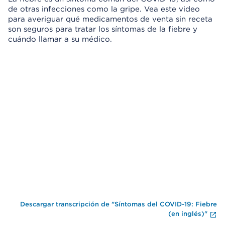
de otras infecciones como la gripe. Vea este video
para averiguar qué medicamentos de venta sin receta
son seguros para tratar los síntomas de la fiebre y
cuándo llamar a su médico.
Omitir el reproductor de video
Fi
Descargar transcripción de "Síntomas del COVID-19: Fiebre
(en inglés)"