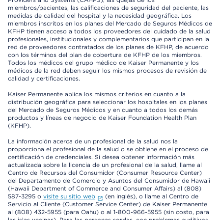
miembros/pacientes, las calificaciones de seguridad del paciente, las
medidas de calidad del hospital y la necesidad geográfica. Los
miembros inscritos en los planes del Mercado de Seguros Médicos de
KFHP tienen acceso a todos los proveedores del cuidado de la salud
profesionales, institucionales y complementarios que participan en la
red de proveedores contratados de los planes de KFHP, de acuerdo
con los términos del plan de cobertura de KFHP de los miembros.
Todos los médicos del grupo médico de Kaiser Permanente y los
médicos de la red deben seguir los mismos procesos de revisión de
calidad y certificaciones.
Kaiser Permanente aplica los mismos criterios en cuanto a la
distribución geográfica para seleccionar los hospitales en los planes
del Mercado de Seguros Médicos y en cuanto a todos los demás
productos y líneas de negocio de Kaiser Foundation Health Plan
(KFHP).
La información acerca de un profesional de la salud nos la
proporciona el profesional de la salud o se obtiene en el proceso de
certificación de credenciales. Si desea obtener información más
actualizada sobre la licencia de un profesional de la salud, llame al
Centro de Recursos del Consumidor (Consumer Resource Center)
del Departamento de Comercio y Asuntos del Consumidor de Hawaii
(Hawaii Department of Commerce and Consumer Affairs) al (808)
587-3295 o
visite su sitio web
(en inglés), o llame al Centro de
Servicio al Cliente (Customer Service Center) de Kaiser Permanente
al (808) 432-5955 (para Oahu) o al 1-800-966-5955 (sin costo, para
las islas vecinas). Para las personas sordas, con problemas auditivos